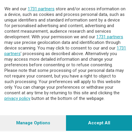
We and our
1731 partners
store and/or access information on
Lecco - Territorio
a device, such as cookies and process personal data, such as
unique identifiers and standard information sent by a device
for personalised advertising and content, advertising and
Sondrio - Territorio
content measurement, audience research and services
development. With your permission we and our
1731 partners
may use precise geolocation data and identification through
Chi Siamo
device scanning. You may click to consent to our and our
1731
partners
’ processing as described above. Alternatively you
may access more detailed information and change your
Servizi
preferences before consenting or to refuse consenting.
Please note that some processing of your personal data may
not require your consent, but you have a right to object to
such processing. Your preferences will apply to this website
only. You can change your preferences or withdraw your
consent at any time by returning to this site and clicking the
privacy policy
button at the bottom of the webpage.
© COPYRIGHT 2026 - Enova S.r.l. con sede in Via Fiume n. 8 -
23900 Lecco CF e P. Iva 04126670134 - Capitale Sociale euro
1.728.000 i.v.
Manage Options
Accept All
Iscritta al Registro Imprese di Como-Lecco REA LC- 421701,
Registrata al Tribunale di Lecco al n. 1/2024 del 12/02/2024 - E'