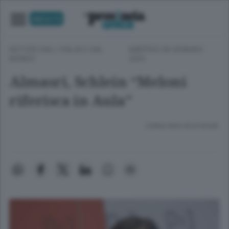
UNICA TV
NOTIZIE DALL'ITALIA E DAL
MARTEDÌ 28 GENNAIO
MONDO
2025
Almasri, Schlein “Meloni
riferisca in Aula”
Lettura meno di un minuto.