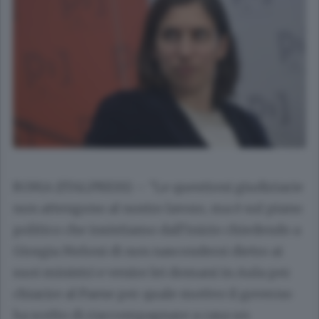
ROMA (ITALPRESS) – “Le questioni giudiziarie
non attengono al nostro lavoro, ma è sul piano
politico che insistiamo dall’inizio chiedendo a
Giorgia Meloni di non nascondersi dietro ai
suoi ministri e venire lei domani in Aula per
chiarire al Paese per quale motivo il governo
ha scelto di riaccompagnare a casa un