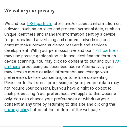
We value your privacy
Sezioni
We and our
1731 partners
store and/or access information on
Lecco - Territorio
a device, such as cookies and process personal data, such as
unique identifiers and standard information sent by a device
for personalised advertising and content, advertising and
Sondrio - Territorio
content measurement, audience research and services
development. With your permission we and our
1731 partners
may use precise geolocation data and identification through
Chi Siamo
device scanning. You may click to consent to our and our
1731
partners
’ processing as described above. Alternatively you
may access more detailed information and change your
Servizi
preferences before consenting or to refuse consenting.
Please note that some processing of your personal data may
not require your consent, but you have a right to object to
such processing. Your preferences will apply to this website
only. You can change your preferences or withdraw your
consent at any time by returning to this site and clicking the
privacy policy
button at the bottom of the webpage.
© COPYRIGHT 2026 - Enova S.r.l. con sede in Via Fiume n. 8 -
23900 Lecco CF e P. Iva 04126670134 - Capitale Sociale euro