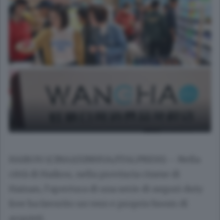
HAIKOU (CINA)(XINHUA/ITALPRESS) – Nella
città di Haikou, nella provincia cinese di
Hainan, l’apertura di una serie di negozi duty
free ha favorito un vero e proprio boom di
acquisti.