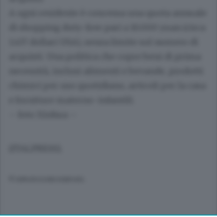
A ogni residente è concessa una quota annuale
di shopping duty-free pari a 10.000 yuan (circa
1.437 dollari USA), senza limite sul numero di
acquisti. Una politica che copre beni di prima
necessità, inclusi alimenti e bevande, prodotti
chimici per uso quotidiano, articoli per la casa
e forniture materno-infantili.
– foto Xinhua –
(ITALPRESS).
© RIPRODUZIONE RISERVATA