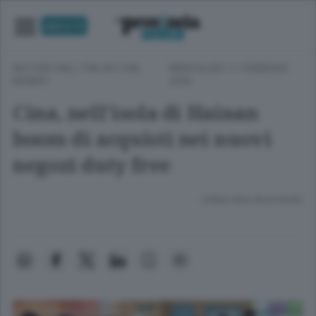
UNICA TV
NOTIZIE DALL'ITALIA E DAL
MERCOLEDÌ 11 FEBBRAIO
MONDO
2026
Cina, nell’isola di Hainan
boom di acquisti nei nuovi
negozi duty free
Lettura meno di un minuto.