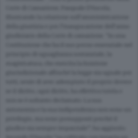
Corte di Cassazione, Pasquale D’Ascola,
illustrando la relazione sull’amministrazione
della giustizia e per l’inaugurazione dell’anno
giudiziario della Corte di cassazione. “In una
Costituzione che ha il suo perno essenziale nel
principio di uguaglianza sostanziale, la
magistratura, che esercita la funzione
giurisdizionale affinchè la legge sia uguale per
tutti, sente di aver adempiuto il proprio dovere
se il diritto, ogni diritto, ha effettiva tutela e
non se è soltanto declamato. La sua
autonomia e la sua indipendenza non sono un
privilegio, ma sono presupposti perchè il
giudice sia sempre imparziale”, ha aggiunto.
Secondo D’Ascola “va coltivato con tenacia un