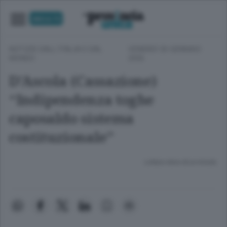
UNICA TV
NOTIZIE DALL'ITALIA E DAL
VENERDÌ 30 GENNAIO
MONDO
2026
D’Ascola (Cassazione)
“Indipendenza toghe
caposaldo sistema
costituzionale”
Lettura meno di un minuto.