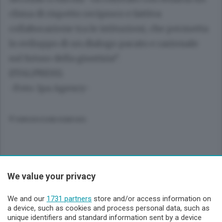
clima di rispetto reciproco e fattiva
collaborazione tra le istituzioni, che permetta
lo sviluppo di un dialogo pacato e razionale
sul futuro della giustizia”.
(ITALPRESS).
-Foto: Ipa Agency-
© RIPRODUZIONE RISERVATA
We value your privacy
Sezioni
We and our
1731 partners
store and/or access information on
Lecco - Territorio
a device, such as cookies and process personal data, such as
unique identifiers and standard information sent by a device