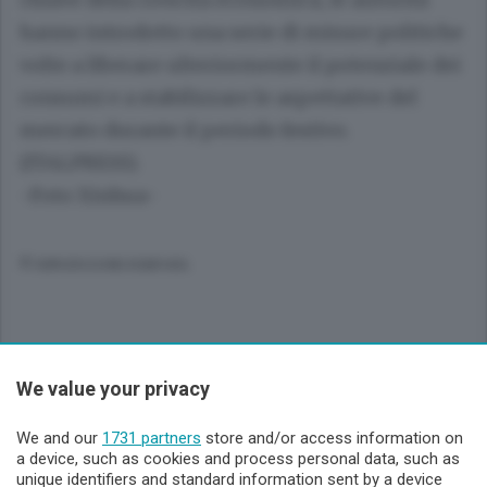
hanno introdotto una serie di misure politiche
volte a liberare ulteriormente il potenziale dei
consumi e a stabilizzare le aspettative del
mercato durante il periodo festivo.
(ITALPRESS).
-Foto Xinhua-
© RIPRODUZIONE RISERVATA
We value your privacy
Sezioni
We and our
1731 partners
store and/or access information on
Lecco - Territorio
a device, such as cookies and process personal data, such as
unique identifiers and standard information sent by a device