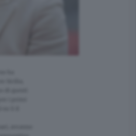
rno ha
r Sicilia,
o di questi
er i primi
ì su X il
nari, avranno
 tempestivo.