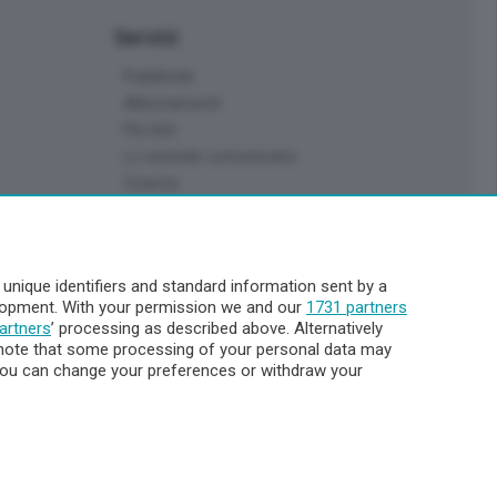
Servizi
Pubblicità
Abbonamenti
Più letti
Le aziende comunicano
Cinema
Archivio
Meteo Lecco
Meteo Sondrio
nique identifiers and standard information sent by a
Elezioni 2024
elopment. With your permission we and our
1731 partners
Unica TV
artners
’ processing as described above. Alternatively
note that some processing of your personal data may
. You can change your preferences or withdraw your
8.000