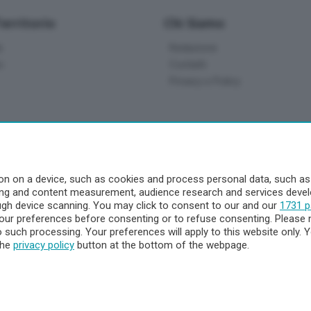
Territorio
Chi Siamo
à
Redazione
o
Contatti
Privacy e Policy
a
- Territorio
n on a device, such as cookies and process personal data, such as u
ising and content measurement, audience research and services dev
ttà
ough device scanning. You may click to consent to our and our
1731 p
nna
ur preferences before consenting or to refuse consenting. Please 
to such processing. Your preferences will apply to this website only
the
privacy policy
button at the bottom of the webpage.
 - 23900 Lecco CF e P. Iva 04126670134 - Capitale Sociale euro 1.72