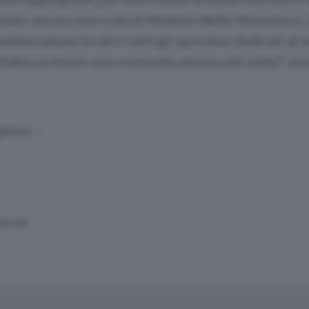
ziare ancora una volta il Ministro Nello Musumeci, 
inistrazioni locali e tutti gli operatori dedicati al s
Italia sa essere una comunità ancora più unita”, pro
gency –
SERVATA