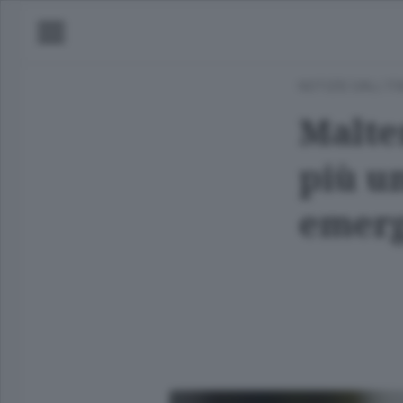
NOTIZIE DALL'IT
Malte
più un
emer