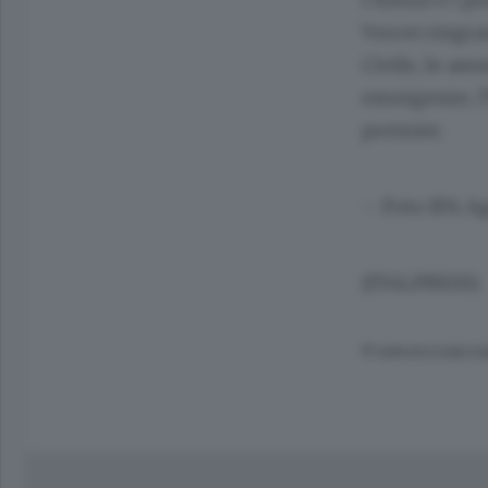
Vorrei ringra
Civile, le amm
emergenze, l’
premier.
– Foto IPA A
(ITALPRESS).
© RIPRODUZIONE RI