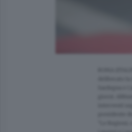
ROMA (ITALPR
deliberato la
Sardegna e C
giorni. Abbi
interventi urg
presidente de
“Le Regioni, 
i mezzi e i p