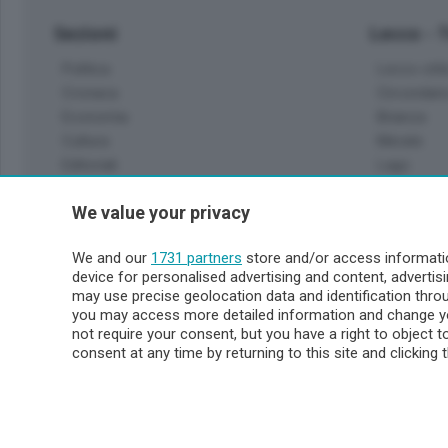
Sezioni
Lecco - 
Politica
Lecco citt
Cronaca
Circondari
Economia
Brianza
Cultura
Merate
Editoriali
Lago
Sport
Valsassin
We value your privacy
Podcast
Imprese & Lavoro
Sondrio 
We and our
1731 partners
store and/or access informatio
Faber
device for personalised advertising and content, advert
Sondrio Ci
L'Ordine
may use precise geolocation data and identification thr
Valchiave
Tempo Libero
you may access more detailed information and change yo
Morbegno
not require your consent, but you have a right to object 
Tirano
consent at any time by returning to this site and clicking 
© COPYRIGHT 2026 - Enova S.r.l. con sede in Via Fiume n. 8