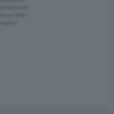
la Protezione
ettore. Nelle
segue il