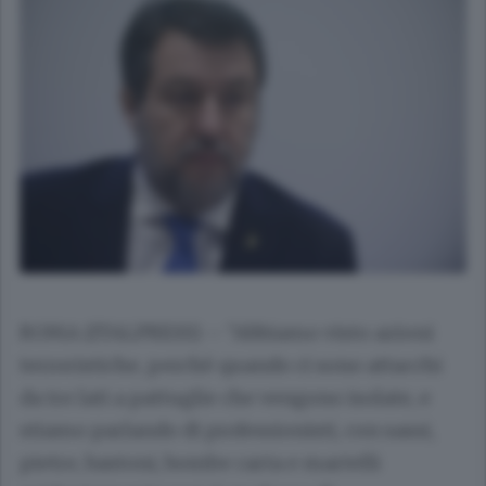
ROMA (ITALPRESS) – “Abbiamo visto azioni
terroristiche, perchè quando ci sono attacchi
da tre lati a pattuglie che vengono isolate, e
stiamo parlando di professionisti, con sassi,
pietre, bastoni, bombe carta e martelli