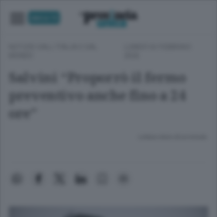
UNICA TV
NOTIZIE DALL'ITALIA E DAL
LUNEDÌ 02 FEBBRAIO
MONDO
2026
Salvini “Proporrò il fermo
preventivo anche fino a 24
ore”
Lettura meno di un minuto.