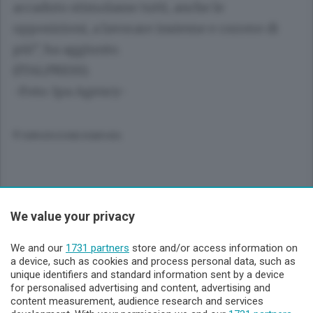
accaduto stimolasse tutti, anche le
opposizioni, a lavorare insieme e correre di
più”, ha aggiunto.
(ITALPRESS).
-Foto: Ipa Agency-
© RIPRODUZIONE RISERVATA
We value your privacy
Sezioni
We and our
1731 partners
store and/or access information on
Lecco - Territorio
a device, such as cookies and process personal data, such as
unique identifiers and standard information sent by a device
for personalised advertising and content, advertising and
Sondrio - Territorio
content measurement, audience research and services