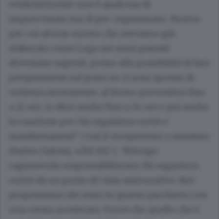
evidentemente non è qualcosa di
improvvisato ma di pre-organizzato. Motivo
per cui alcune norme che avevamo già
elaborato come Lega nei mesi passati
diventano urgenti: penso alla possibilità di fare
perquisizioni sul posto se ci sono ipotesi di
violenza imminente, al fermo preventivo fino
a 12 ore, io direi anche fino a 24 ore e poi anche
la cauzione per chi organizza cortei e
manifestazioni”. Così il vicepremier e ministro
Matteo Salvini, a Rtl 102.5. “Ritengo
ragionevole responsabilizzare chi organizza
cortei da un punto di vista assicurativo. Noi
proponiamo che entri in questo pacchetto con
una corsia accelerata. Vorrei che quello che è