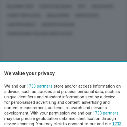
RELIGIONI, FEDI
EVENTO RELIGIOSO
RITI
GIULIO CEPPI
CANOTTIERI LECCO
GIULIA BARIO
MARCO POZZI
LUIGI RIPAMONTI
GIUSEPPE RUSCONI
FEDERAZIONE ITALIANA GIOCO CALCIO
We value your privacy
Sezioni
We and our
1733 partners
store and/or access information on
Lecco - Territorio
a device, such as cookies and process personal data, such as
unique identifiers and standard information sent by a device
for personalised advertising and content, advertising and
Sondrio - Territorio
content measurement, audience research and services
development. With your permission we and our
1733 partners
may use precise geolocation data and identification through
Chi Siamo
device scanning. You may click to consent to our and our
1733