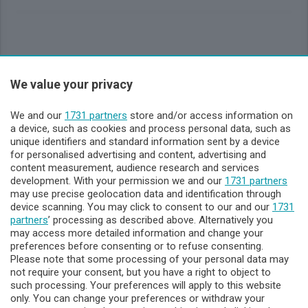
We value your privacy
Sezioni
We and our
1731 partners
store and/or access information on
Lecco - Territorio
a device, such as cookies and process personal data, such as
unique identifiers and standard information sent by a device
for personalised advertising and content, advertising and
Sondrio - Territorio
content measurement, audience research and services
development. With your permission we and our
1731 partners
may use precise geolocation data and identification through
Chi Siamo
device scanning. You may click to consent to our and our
1731
partners
’ processing as described above. Alternatively you
may access more detailed information and change your
Servizi
preferences before consenting or to refuse consenting.
Please note that some processing of your personal data may
not require your consent, but you have a right to object to
such processing. Your preferences will apply to this website
only. You can change your preferences or withdraw your