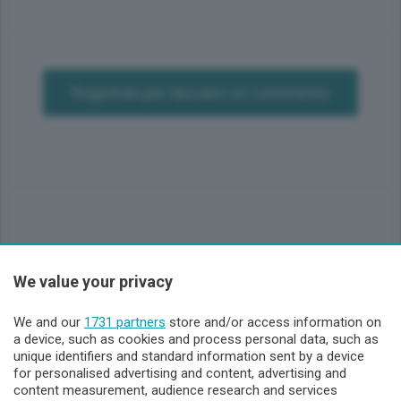
Registrati per lasciare un commento
We value your privacy
Sezioni
We and our
1731 partners
store and/or access information on
Lecco - Territorio
a device, such as cookies and process personal data, such as
unique identifiers and standard information sent by a device
for personalised advertising and content, advertising and
Sondrio - Territorio
content measurement, audience research and services