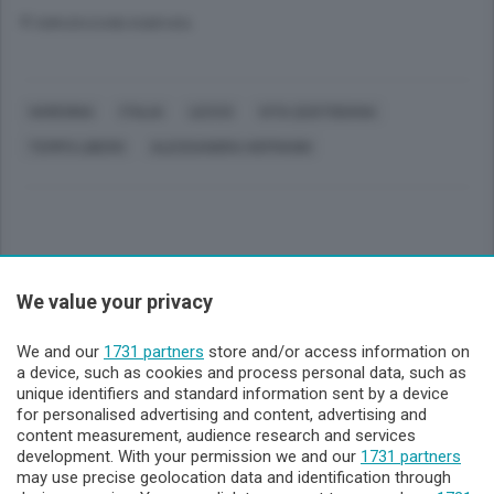
© RIPRODUZIONE RISERVATA
VARENNA
ITALIA
LECCO
VITA QUOTIDIANA
TEMPO LIBERO
ALESSANDRA HOFMANN
We value your privacy
Sezioni
We and our
1731 partners
store and/or access information on
Lecco - Territorio
a device, such as cookies and process personal data, such as
unique identifiers and standard information sent by a device
for personalised advertising and content, advertising and
Sondrio - Territorio
content measurement, audience research and services
development. With your permission we and our
1731 partners
may use precise geolocation data and identification through
Chi Siamo