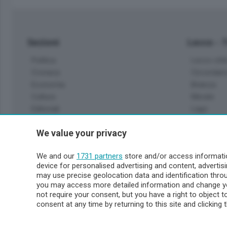
Sezioni
Lecco - 
Politica
Lecco citt
Cronaca
Circondari
Economia
Brianza
Cultura
Merate
Editoriali
Lago
Sport
Valsassin
We value your privacy
Podcast
Imprese & Lavoro
Sondrio 
We and our
1731 partners
store and/or access informatio
Faber
device for personalised advertising and content, advert
Sondrio Ci
L'Ordine
may use precise geolocation data and identification thr
Valchiave
Tempo Libero
you may access more detailed information and change yo
Morbegno
not require your consent, but you have a right to object 
Tirano
consent at any time by returning to this site and clicking 