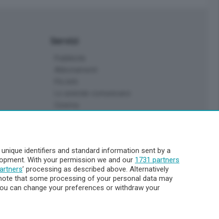
Servizi
Pubblicità
Abbonamenti
Più letti
Le aziende comunicano
Cinema
Archivio
Meteo Lecco
Meteo Sondrio
nique identifiers and standard information sent by a
Elezioni 2024
elopment. With your permission we and our
1731 partners
Unica TV
artners
’ processing as described above. Alternatively
note that some processing of your personal data may
. You can change your preferences or withdraw your