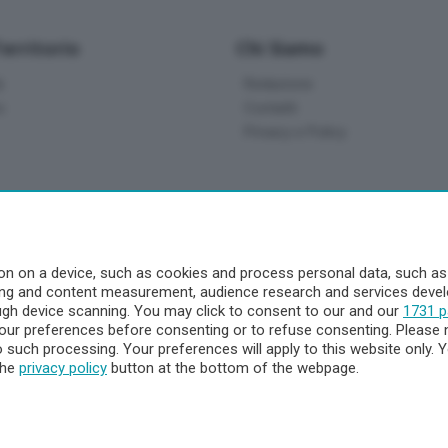
Territorio
Chi Siamo
à
Redazione
o
Contatti
Privacy e Policy
a
- Territorio
n on a device, such as cookies and process personal data, such as u
ising and content measurement, audience research and services dev
ttà
ough device scanning. You may click to consent to our and our
1731 p
nna
ur preferences before consenting or to refuse consenting. Please 
to such processing. Your preferences will apply to this website only
the
privacy policy
button at the bottom of the webpage.