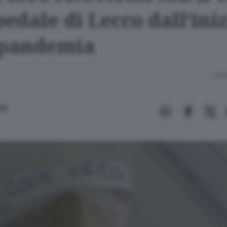
pedale di Lecco dall’ini
 pandemia
Lettu
llo