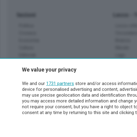
Sezioni
Lecco - 
Politica
Lecco citt
Cronaca
Circondari
Economia
Brianza
Cultura
Merate
Editoriali
Lago
Sport
Valsassin
We value your privacy
Podcast
Imprese & Lavoro
Sondrio 
We and our
1731 partners
store and/or access informatio
Faber
device for personalised advertising and content, advert
Sondrio Ci
L'Ordine
may use precise geolocation data and identification thr
Valchiave
Tempo Libero
you may access more detailed information and change yo
Morbegno
not require your consent, but you have a right to object 
Tirano
consent at any time by returning to this site and clicking 