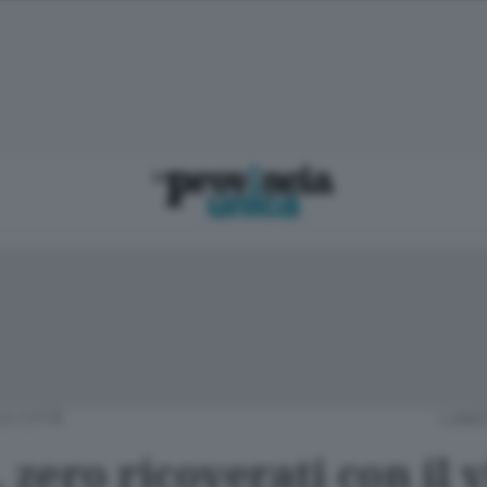
CO CITTÀ
LUNED
 zero ricoverati con il 