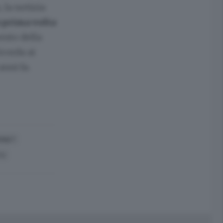
 la notizia
a prima volta
ento della
ricorda ai
nni fa.
ERNET
TV