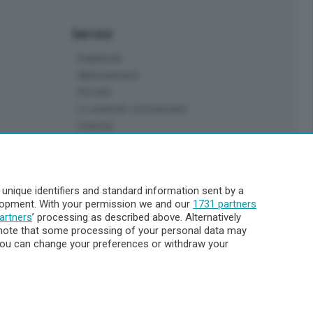
Servizi
Pubblicità
Abbonamenti
Più letti
Le aziende comunicano
Cinema
Archivio
Meteo Lecco
Meteo Sondrio
nique identifiers and standard information sent by a
Elezioni 2024
elopment. With your permission we and our
1731 partners
Unica TV
artners
’ processing as described above. Alternatively
note that some processing of your personal data may
. You can change your preferences or withdraw your