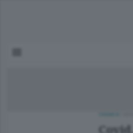
CRONACA
/
LEC
Covid,