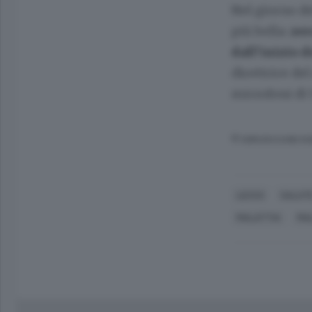
Nel giorno d
più bella:
zer
dall’inizio 
direttrice del
microfoni di
© RIPRODUZIONE RI
LECCO
SALUT
MALATTIA
MAL