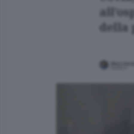
all’os
della
Mario Servi
Redattore