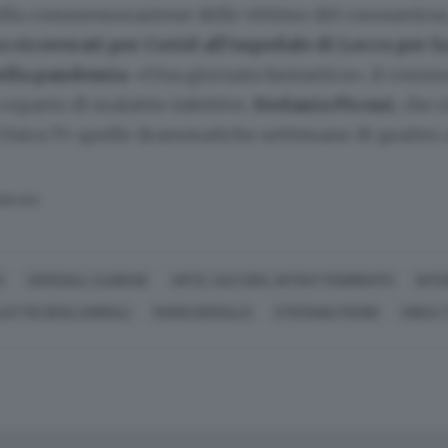
ella commemorazione delle vittime del coronavirus,
o ricoverati per Covid all’ospedale di Lecco per l
della pandemia
. «Una giornata fantastica», il comm
 reparto di malattie infettive,
Stefania Piconi
, che 
 Unica Tv quelle drammatiche settimane di quattro a
SERVATA
E
OSPEDALI, CLINICHE
ARTE, CULTURA, INTRATTENIMENTO
INT
ATTIE DEGLI ANIMALI
MARIO SERVILLO
STEFANIA PICONI
UNICA 