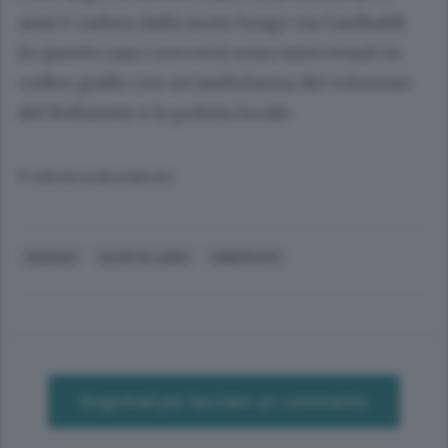
anni è caduta dalla moto lungo via Garibaldi.
In questo caso i soccorsi sono intervenuti in
codice giallo con un’ambulanza dei volontari
del Bellanese e la polizia locale.
© RIPRODUZIONE RISERVATA
OSNAGO
OLIVETO LARIO
VIMERCATE
Registrati per lasciare un commento