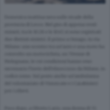
Domenica mattina nera sulle strade della
provincia di Lecco. Nel giro di appena venti
minuti, tra le 10.28 e le 10.47, si sono registrati
due distinti sinistri. Il primo a Osnago, in via
Milano: uno scontro tra un’auto e una moto ha
coinvolto un motociclista, un 70enne di
Melegnano, le cui condizioni hanno reso
necessario l’invio dell’elisoccorso da Milano, in
codice rosso. Sul posto anche un’ambulanza
del volontariato di Vimercate e i Carabinieri
per i rilievi.
Poco dopo, a Oliveto Lario, una donna di 55