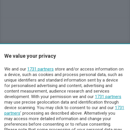
Sezioni
We value your privacy
Lecco - Territorio
We and our
1731 partners
store and/or access information on
a device, such as cookies and process personal data, such as
unique identifiers and standard information sent by a device
Sondrio - Territorio
for personalised advertising and content, advertising and
content measurement, audience research and services
development. With your permission we and our
1731 partners
Chi Siamo
may use precise geolocation data and identification through
device scanning. You may click to consent to our and our
1731
Servizi
partners
’ processing as described above. Alternatively you
may access more detailed information and change your
preferences before consenting or to refuse consenting.
Please note that some processing of your personal data may