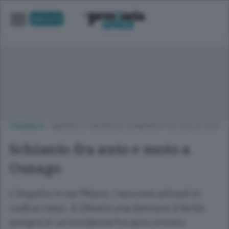
UNICA TV
CRONACA
/
MERATE E CASATESE
DOMENICA 05 LUGLIO 2026
Schianto fra auto e moto a
Osnago
L’impatto in via Milano. I soccorsi attivati in
codice rosso. A Oliveto una donna si è ferita
sempre in un incidente fra auto e moto