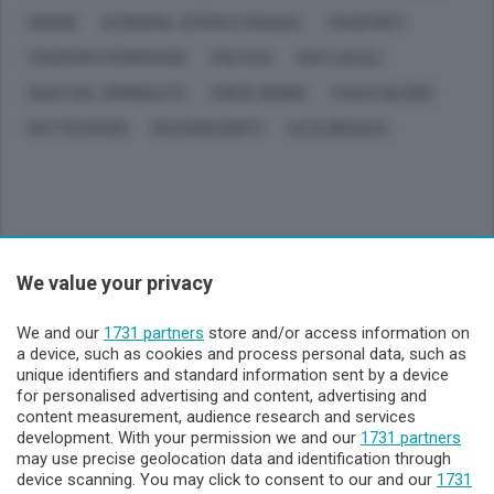
SIRONE
ECONOMIA, AFFARI E FINANZA
TRASPORTI
TRASPORTI FERROVIARI
POLITICA
ENTI LOCALI
GIUSTIZIA, CRIMINALITÀ
FORZE ORDINE
PAOLO GILARDI
MATTEO ROSSI
RICCARDO BERTI
ALTA BRIANZA
We value your privacy
Sezioni
We and our
1731 partners
store and/or access information on
Lecco - Territorio
a device, such as cookies and process personal data, such as
unique identifiers and standard information sent by a device
for personalised advertising and content, advertising and
Sondrio - Territorio
content measurement, audience research and services
development. With your permission we and our
1731 partners
may use precise geolocation data and identification through
Chi Siamo
device scanning. You may click to consent to our and our
1731