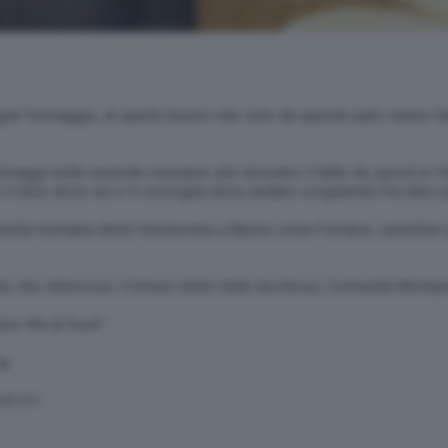
 formaggio, di quello buono che solo da queste parti sanno fare;
aggi nelle aziende casearie che lavorano il latte da secoli in V
e ti dice dove sei e ti consiglia dove andare scegliendo fra dieci p
tà montana della Valsassina a Barzio zona Fornace, cartelloni gran
ante che interessa i Comuni della Valle lecchese, Comunità Monta
ow life & food”.
a.
SERVATA