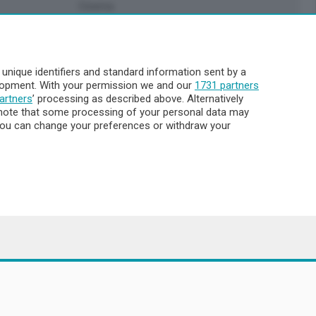
Cinema
Archivio
Meteo Lecco
Meteo Sondrio
nique identifiers and standard information sent by a
Elezioni 2024
elopment. With your permission we and our
1731 partners
Unica TV
artners
’ processing as described above. Alternatively
note that some processing of your personal data may
. You can change your preferences or withdraw your
8.000
ata la