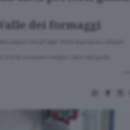
Valle dei formaggi
lle casere fino all’”app” che si scarica sui cellulari
d che fa conoscere meglio i tesori del gusto
Lettu