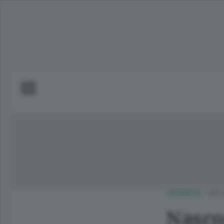
CRONACA
/
VAL
Nasco