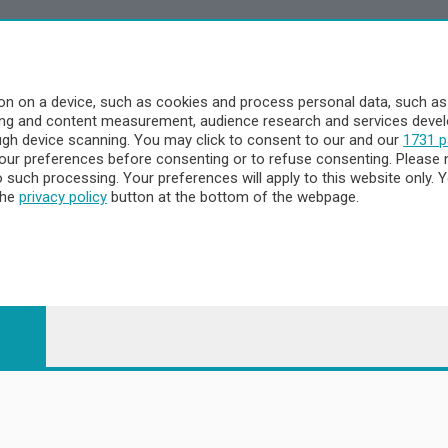
a
- Territorio
n on a device, such as cookies and process personal data, such as u
ising and content measurement, audience research and services dev
ttà
ough device scanning. You may click to consent to our and our
1731 p
nna
ur preferences before consenting or to refuse consenting. Please 
to such processing. Your preferences will apply to this website only
the
privacy policy
button at the bottom of the webpage.
 - 23900 Lecco CF e P. Iva 04126670134 - Capitale Sociale euro 1.72
egistrata al Tribunale di Lecco al n. 1/2024 del 12/02/2024 - E' viet