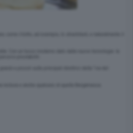
 come il bitto, ad esempio, lo strachitunt, e naturalmente il
alle. Con un tocco moderno dato dalle nuove tecnologie: la
ercorsi prestabiliti.
di e piccoli sulle principali direttrici della “via del
na inclusa e anche qualcuno di quella Bergamasca.