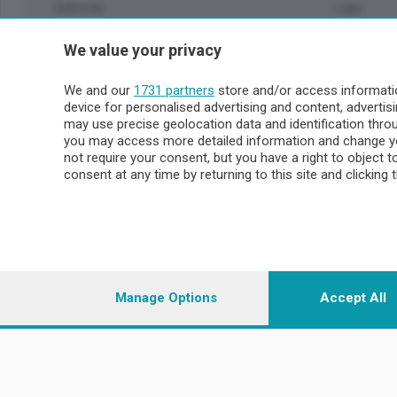
Editoriali
Lago
Sport
Valsassin
We value your privacy
Podcast
Imprese & Lavoro
Sondrio 
We and our
1731 partners
store and/or access informatio
Faber
device for personalised advertising and content, advert
Sondrio Ci
L'Ordine
may use precise geolocation data and identification thr
Valchiave
Tempo Libero
you may access more detailed information and change yo
Morbegno
not require your consent, but you have a right to object 
Tirano
consent at any time by returning to this site and clicking 
© COPYRIGHT 2026 - Enova S.r.l. con sede in Via Fiume n. 8
i.v.
Iscritta al Registro Imprese di Como-Lecco REA LC- 421701, R
riproduzione anche parziale
Manage Options
Accept All