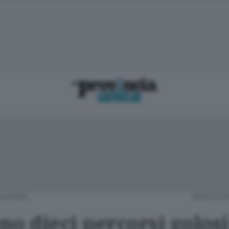
SASSINA
MERCOLEDÌ
no dieci percorsi golosi