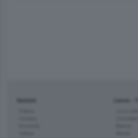
Sezioni
Lecco - 
Politica
Lecco citt
Cronaca
Circondari
Economia
Brianza
Cultura
Merate