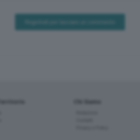
Registrati per lasciare un commento
Territorio
Chi Siamo
à
Redazione
o
Contatti
Privacy e Policy