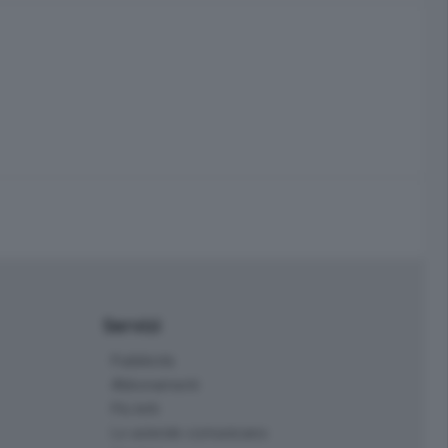
Servizi
Pubblicità
Abbonamenti
Più letti
Le aziende comunicano