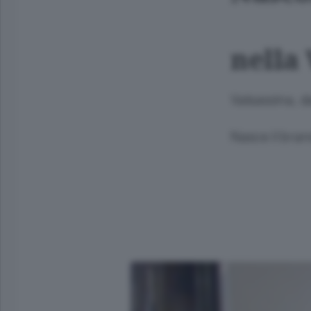
nella 
Valsassina, da
Nasce il bran