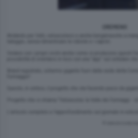
CREMENO
Andando per Valli, valsassinesi e anche bergamasche a mangiar
taleggio, senza dimenticare le robiole e i caprini.
Vedere con i propri occhi anche come si producono questi form
possibilità di orientarsi in loco con una “app” sul cellulare ch
Brand registrato, schermo gigante fuori dalla sede della Comuni
formaggio”.
Questo, in sintesi, il progetto che sta facendo passi da gig
Progetto che si chiama “Valsassina: la Valle dei formaggi - sl
L’articolo completo e l’approfondimento sul giornale in edicol
© RIPRODUZIONE RI