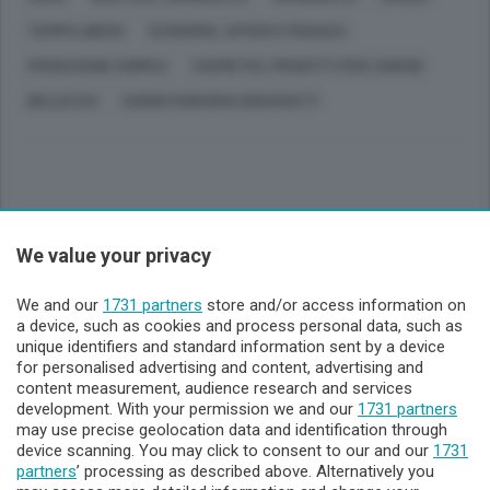
TEMPO LIBERO
ECONOMIA, AFFARI E FINANZA
PRODUZIONE CHIMICA
COSMETICI, PRODOTTI PER L'IGIENE
BELLEZZA
SUNGKYUNKWAN UNIVERSITY
We value your privacy
Sezioni
We and our
1731 partners
store and/or access information on
Lecco - Territorio
a device, such as cookies and process personal data, such as
unique identifiers and standard information sent by a device
for personalised advertising and content, advertising and
Sondrio - Territorio
content measurement, audience research and services
development. With your permission we and our
1731 partners
may use precise geolocation data and identification through
Chi Siamo
device scanning. You may click to consent to our and our
1731
partners
’ processing as described above. Alternatively you