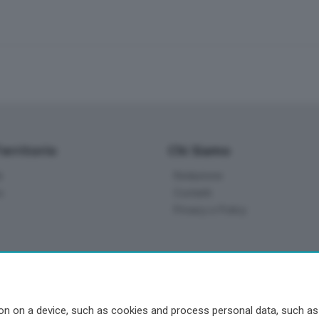
Territorio
Chi Siamo
à
Redazione
o
Contatti
Privacy e Policy
a
- Territorio
n on a device, such as cookies and process personal data, such as u