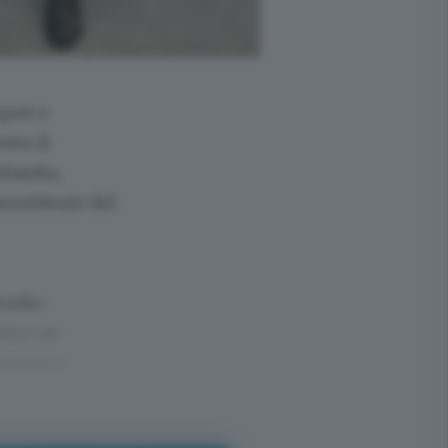
opee e
sto il
bardia,
presidente del
Quadro
tire un
azione e