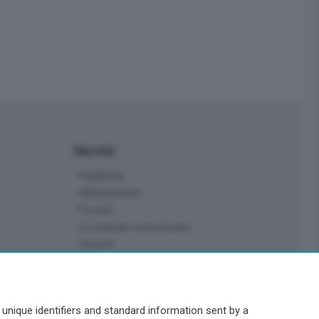
Servizi
Pubblicità
Abbonamenti
Più letti
Le aziende comunicano
Cinema
Archivio
Meteo Lecco
Meteo Sondrio
nique identifiers and standard information sent by a
Elezioni 2024