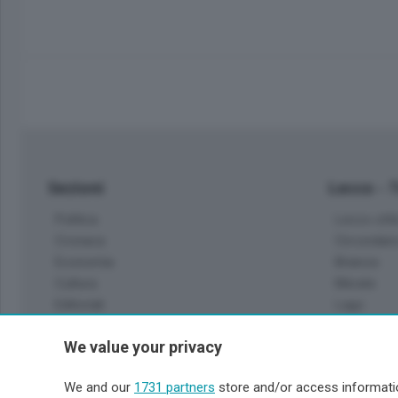
Sezioni
Lecco - 
Politica
Lecco citt
Cronaca
Circondari
Economia
Brianza
Cultura
Merate
Editoriali
Lago
Sport
Valsassin
We value your privacy
Podcast
Imprese & Lavoro
Sondrio 
We and our
1731 partners
store and/or access informatio
Faber