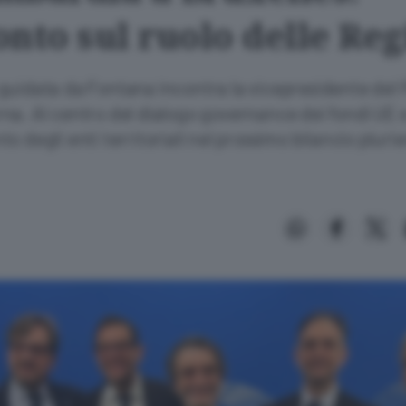
nto sul ruolo delle Reg
guidata da Fontana incontra la vicepresidente del
na. Al centro del dialogo governance dei fondi UE 
o degli enti territoriali nel prossimo bilancio pluri