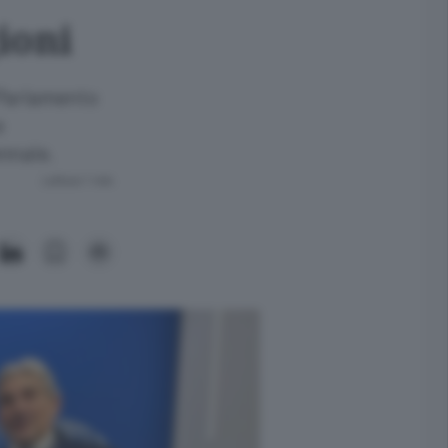
ioni
 Parlamento
e
ennale.
Lettura 1 min.