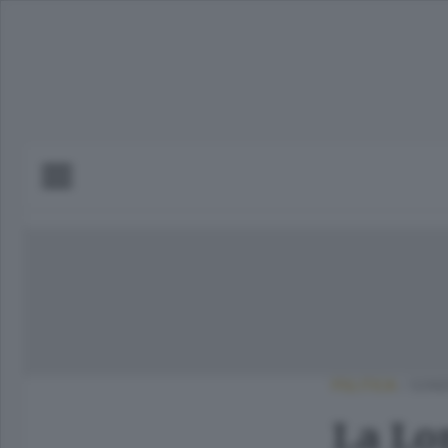
POLITICA
/
SOND
La Lo