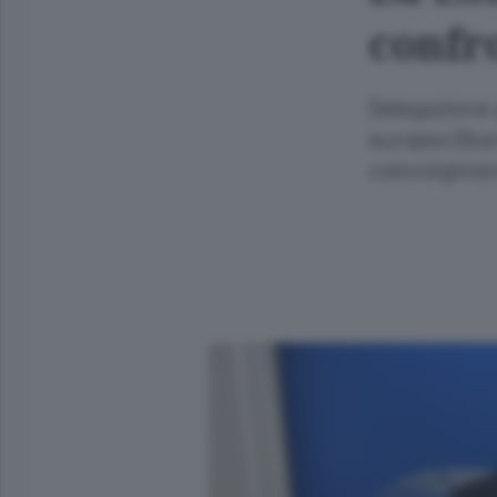
confro
Delegazione 
europeo Sber
coinvolgiment