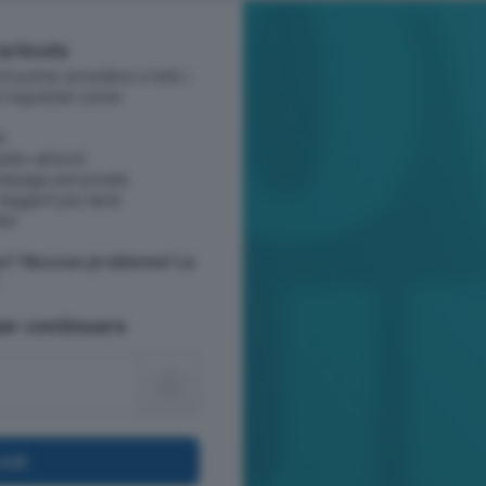
'articolo
potrai accedere a tutti i
i registrati come:
i
dio-articoli
mepage personale
leggerli più tardi
ter
to? Nessun problema! La
 per continuare