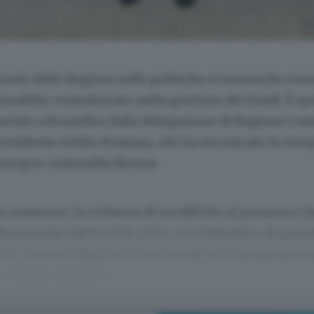
 ruolo delle Regioni nelle politiche economiche eur
odello centralizzato nella gestione dei fondi. È que
rtato a Bruxelles dalla delegazione di Regione Lom
residente Attilio Fontana, che ha incontrato la vice
uropeo Antonella Sberna.
la missione, la richiesta di modifiche al prossimo 
luriennale (QFP) 2028-2034, con l’obiettivo di garan
to concreto degli enti territoriali nella programm
e risorse europee.