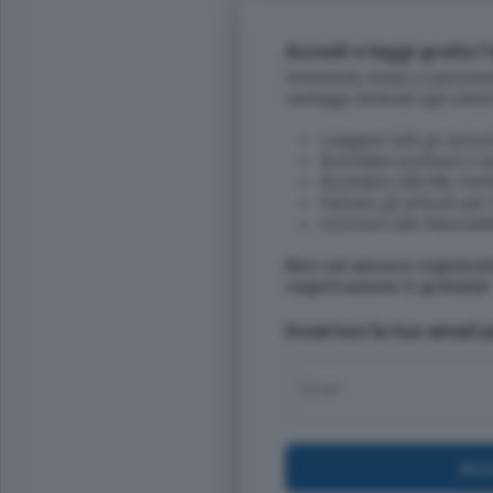
Accedi e leggi gratis l
Inserendo email e password 
vantaggi dedicati agli utent
Leggere tutti gli articol
Ascoltare podcast e au
Accedere alla My Ho
Salvare gli articoli per 
Iscriverti alle Newslet
Non sei ancora registra
registrazione è gratuita!
Inserisci la tua email
Email