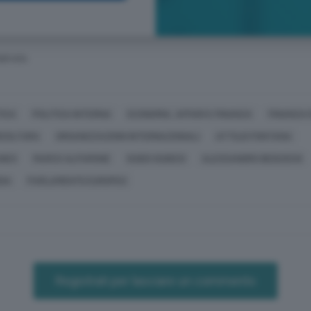
SERVATA
TICA
POLITICA INTERNA
ECONOMIA, AFFARI E FINANZA
FINANZA 
ICOLTURA
ORGANIZZAZIONI INTERNAZIONALI
ATTILIO FONTANA
ANEO
MARCO ALPARONE
GUIDO GUIDESI
ALESSANDRO BEDUSCHI
DIA
PARLAMENTO EUROPEO
Registrati per lasciare un commento