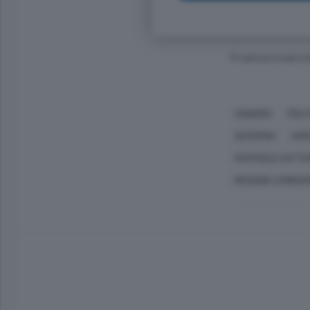
© RIPRODUZIONE RI
SONDRIO
POLI
GOVERNO
AGR
RAFFAELE CATT
REGIONE LOMBAR