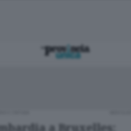
RIO E CINTURA
MERCOLED
mbardia a Bruxelles: