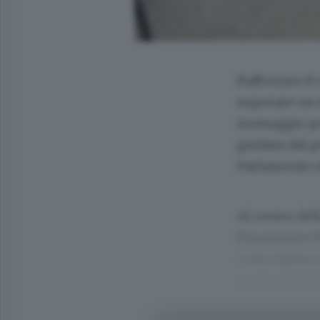
Rafforzare il
superare un m
messaggio po
guidata dal p
Parlamento e
Al centro del
Finanziario P
coinvolgimen
gestione dell