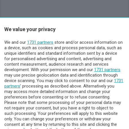
We value your privacy
Sezioni
We and our
1731 partners
store and/or access information on
Lecco - Territorio
a device, such as cookies and process personal data, such as
unique identifiers and standard information sent by a device
for personalised advertising and content, advertising and
Sondrio - Territorio
content measurement, audience research and services
development. With your permission we and our
1731 partners
may use precise geolocation data and identification through
Chi Siamo
device scanning. You may click to consent to our and our
1731
partners
’ processing as described above. Alternatively you
may access more detailed information and change your
Servizi
preferences before consenting or to refuse consenting.
Please note that some processing of your personal data may
not require your consent, but you have a right to object to
such processing. Your preferences will apply to this website
only. You can change your preferences or withdraw your
consent at any time by returning to this site and clicking the