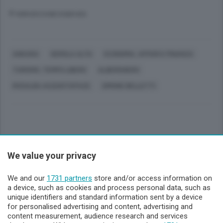
© RIPRODUZIONE RISERVATA
ANKARA
GEROLA ALTA
ECONOMIA, AFFARI E FINANZA
TURISMO, TEMPO LIBERO
ALBERGHIERO
ROSALBA ACQUISTAPACE
SIMONE BELLETTI
We value your privacy
Sezioni
We and our
1731 partners
store and/or access information on
Lecco - Territorio
a device, such as cookies and process personal data, such as
unique identifiers and standard information sent by a device
for personalised advertising and content, advertising and
Sondrio - Territorio
content measurement, audience research and services