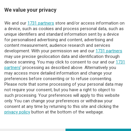
We value your privacy
Sezioni
We and our
1731 partners
store and/or access information on
Lecco - Territorio
a device, such as cookies and process personal data, such as
unique identifiers and standard information sent by a device
for personalised advertising and content, advertising and
Sondrio - Territorio
content measurement, audience research and services
development. With your permission we and our
1731 partners
may use precise geolocation data and identification through
Chi Siamo
device scanning. You may click to consent to our and our
1731
partners
’ processing as described above. Alternatively you
may access more detailed information and change your
Servizi
preferences before consenting or to refuse consenting.
Please note that some processing of your personal data may
not require your consent, but you have a right to object to
such processing. Your preferences will apply to this website
only. You can change your preferences or withdraw your
consent at any time by returning to this site and clicking the
privacy policy
button at the bottom of the webpage.
© COPYRIGHT 2026 - Enova S.r.l. con sede in Via Fiume n. 8 -
23900 Lecco CF e P. Iva 04126670134 - Capitale Sociale euro