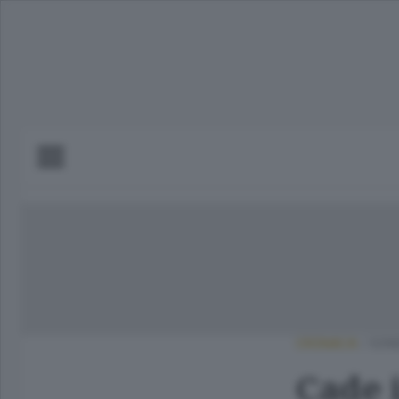
CRONACA
/
SOND
Cade i