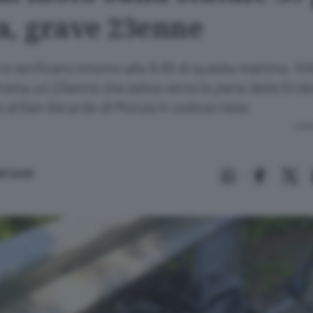
a, grave 23enne
i è verificato intorno alle 9.30 di questa mattina. Vi
ma un 23enne che saliva verso la perla delle Orobie
o al San Gerardo di Monza in codice rosso
Lettu
el Curto