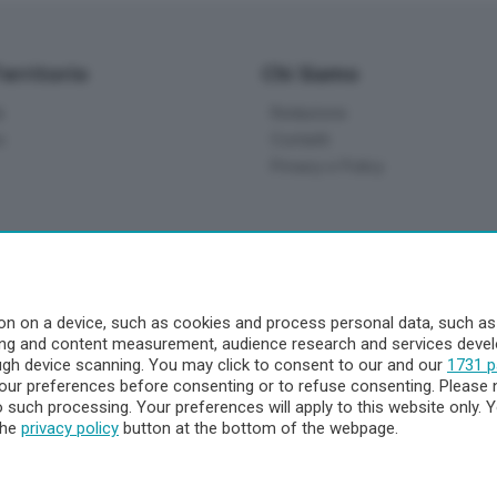
Territorio
Chi Siamo
à
Redazione
o
Contatti
Privacy e Policy
a
- Territorio
n on a device, such as cookies and process personal data, such as u
ising and content measurement, audience research and services dev
ttà
ough device scanning. You may click to consent to our and our
1731 p
nna
ur preferences before consenting or to refuse consenting. Please 
to such processing. Your preferences will apply to this website only
the
privacy policy
button at the bottom of the webpage.