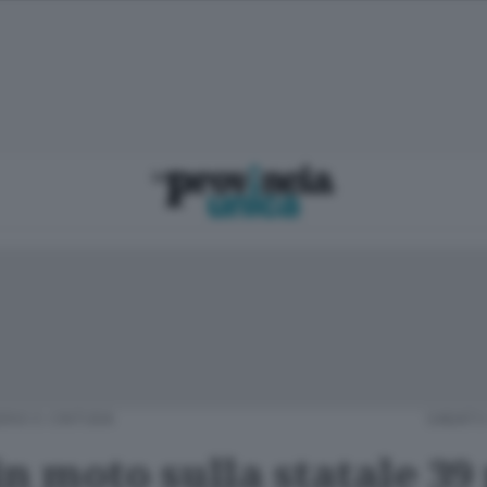
RIO E CINTURA
SABATO
n moto sulla statale 39