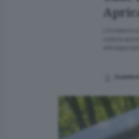
Apric
L’incidente s
caduta autono
elitrasportat
Elisabetta D