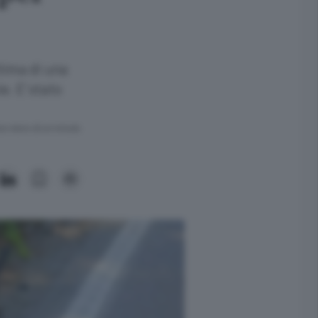
ttima di una
. E’ stato
ra meno di un minuto.