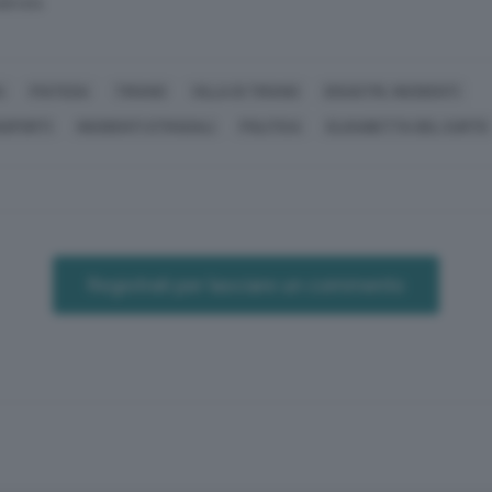
SERVATA
A
PIATEDA
TIRANO
VILLA DI TIRANO
DISASTRI, INCIDENTI
ASPORTI
INCIDENTI STRADALI
POLITICA
ELISABETTA DEL CURTO
Registrati per lasciare un commento