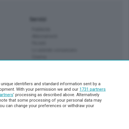
Servizi
Pubblicità
Abbonamenti
Più letti
Le aziende comunicano
Cinema
Archivio
Meteo Lecco
Meteo Sondrio
nique identifiers and standard information sent by a
Elezioni 2024
elopment. With your permission we and our
1731 partners
Unica TV
artners
’ processing as described above. Alternatively
note that some processing of your personal data may
. You can change your preferences or withdraw your