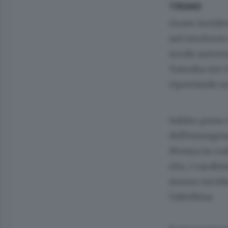
TIRANO
Grave inciden
nel territorio
modo autonomo
Yamaha mt-06
riportando un
Subito preso 
dell’emergenz
Monza in codi
rito, i carab
mezzo inciden
Valtellina.