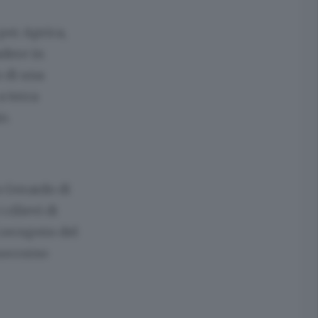
 per Aprica,
adere in
o di una
 terra
o.
n Gerardo di
rilievi di
 recupero del
soccorso