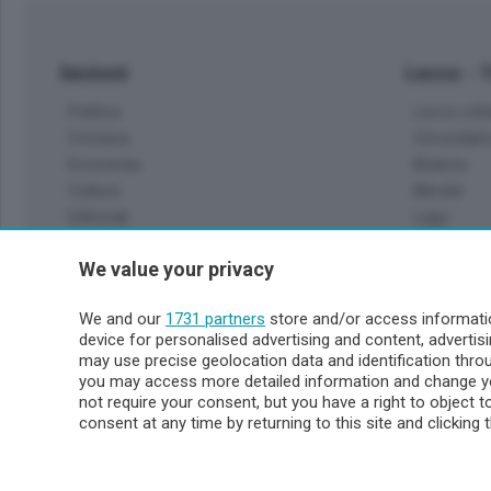
Sezioni
Lecco - 
Politica
Lecco citt
Cronaca
Circondari
Economia
Brianza
Cultura
Merate
Editoriali
Lago
Sport
Valsassin
We value your privacy
Podcast
Imprese & Lavoro
Sondrio 
We and our
1731 partners
store and/or access informatio
Faber
device for personalised advertising and content, advert
Sondrio Ci
L'Ordine
may use precise geolocation data and identification thr
Valchiave
Tempo Libero
you may access more detailed information and change yo
Morbegno
not require your consent, but you have a right to object 
Tirano
consent at any time by returning to this site and clicking 