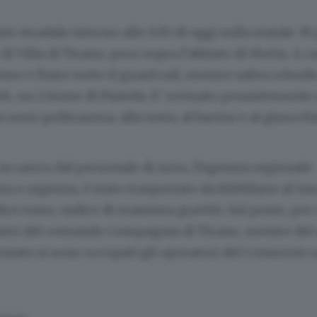
te stradale intorno alle 9.30 di oggi sulla statale 39
 di Villa di Tirano, poco sopra l’abitato di Motta. A c
 e finire sotto il guard rail, mentre saliva a bord
, un 23enne di Piateda. E’ rovinato pesantemente a
 serio politrauma, alla testa, al bacino e al ginocchi
in carico dal personale di Areu, l’Agenzia regionale
a e urgenza, è stato trasportato da EliMilano al Sa
ce rosso, indice di massima gravità. Sul posto, per i 
inieri del comando Compagnia di Tirano, mentre del
tato si sono occupati gli operatori del Consorzio 