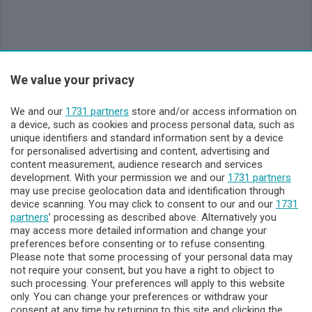
We value your privacy
Sezioni
We and our
1731 partners
store and/or access information on
Lecco - Territorio
a device, such as cookies and process personal data, such as
unique identifiers and standard information sent by a device
for personalised advertising and content, advertising and
Sondrio - Territorio
content measurement, audience research and services
development. With your permission we and our
1731 partners
may use precise geolocation data and identification through
Chi Siamo
device scanning. You may click to consent to our and our
1731
partners
’ processing as described above. Alternatively you
may access more detailed information and change your
Servizi
preferences before consenting or to refuse consenting.
Please note that some processing of your personal data may
not require your consent, but you have a right to object to
such processing. Your preferences will apply to this website
only. You can change your preferences or withdraw your
consent at any time by returning to this site and clicking the