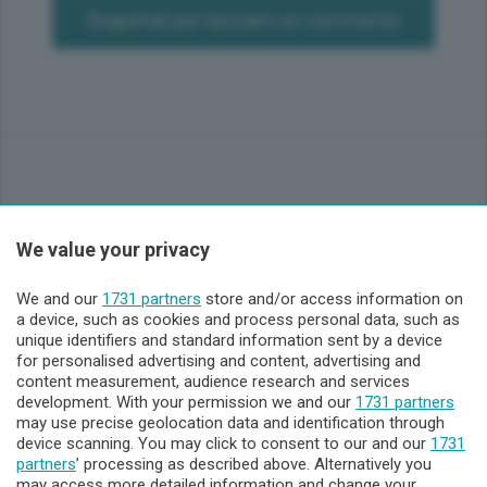
Registrati per lasciare un commento
We value your privacy
Sezioni
We and our
1731 partners
store and/or access information on
Lecco - Territorio
a device, such as cookies and process personal data, such as
unique identifiers and standard information sent by a device
for personalised advertising and content, advertising and
Sondrio - Territorio
content measurement, audience research and services
development. With your permission we and our
1731 partners
may use precise geolocation data and identification through
Chi Siamo
device scanning. You may click to consent to our and our
1731
partners
’ processing as described above. Alternatively you
may access more detailed information and change your