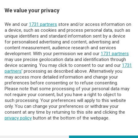
We value your privacy
Sezioni
We and our
1731 partners
store and/or access information on
Lecco - Territorio
a device, such as cookies and process personal data, such as
unique identifiers and standard information sent by a device
for personalised advertising and content, advertising and
Sondrio - Territorio
content measurement, audience research and services
development. With your permission we and our
1731 partners
may use precise geolocation data and identification through
Chi Siamo
device scanning. You may click to consent to our and our
1731
partners
’ processing as described above. Alternatively you
may access more detailed information and change your
Servizi
preferences before consenting or to refuse consenting.
Please note that some processing of your personal data may
not require your consent, but you have a right to object to
such processing. Your preferences will apply to this website
only. You can change your preferences or withdraw your
consent at any time by returning to this site and clicking the
privacy policy
button at the bottom of the webpage.
© COPYRIGHT 2026 - Enova S.r.l. con sede in Via Fiume n. 8 -
23900 Lecco CF e P. Iva 04126670134 - Capitale Sociale euro