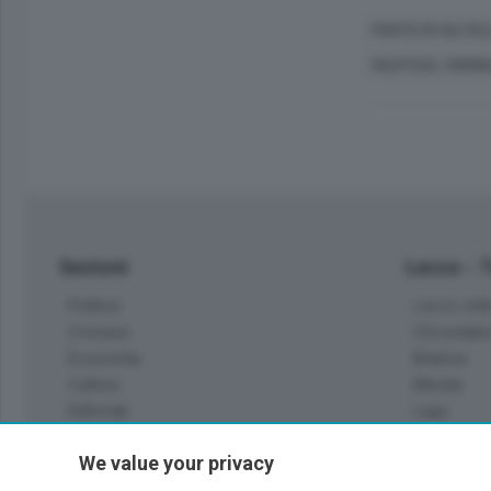
PONTE IN VALTEL
GIUSTIZIA, CRIMI
Sezioni
Lecco - 
Politica
Lecco citt
Cronaca
Circondari
Economia
Brianza
Cultura
Merate
Editoriali
Lago
Sport
Valsassin
We value your privacy
Podcast
Imprese & Lavoro