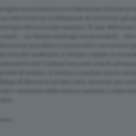
tivigilia movimentata in un’abitazione di Ponte in Va
ono intervenuti in un’abitazione di un 64enne già no
 sostegno del personale sanitario. Il cane dell’uom
ospite - un 36enne anch’egli con precedenti - che 
alterazione psicofisica e minacciava i soccorritori g
la vista dei carabinieri, il 36enne è andato in escand
pintonati finché i militari non sono riusciti ad amm
spedale di Sondrio, il 36enne è risultato essere sotto
bbligo di dimora in un’altra città. Arrestato per res
ciale e violazione della misura cautelare, è stato ri
ndrio
SERVATA