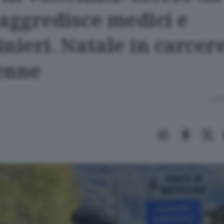
 aggredisce medici e
nieri. Natale in carcer
enne
Lettu