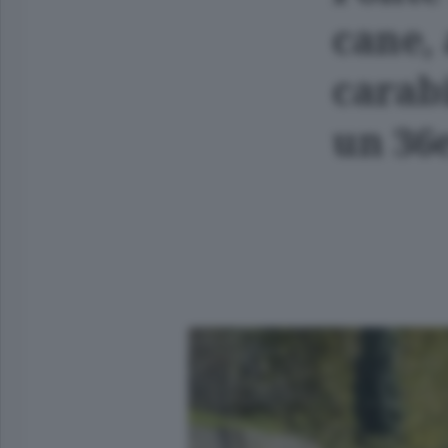
cane,
carabi
un 36