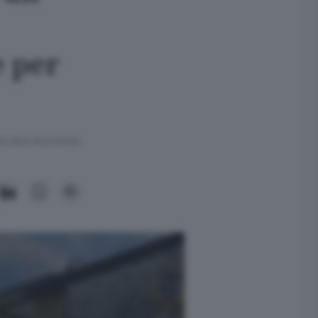
e per
ra meno di un minuto.