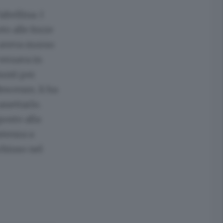
ltellina. I
to alle forze
o aveva morso
versava in
iunti per
escenze, li ha
anettarlo.
posto alla
istenza a
nchiuso nel