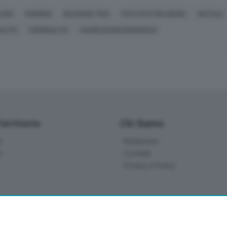
LINA
SONDRIO
RELIGIONI, FEDI
FESTIVITÀ RELIGIOSE
NATALE
NALITÀ
CRIMINALITÀ
AGGRESSIONI (GENERICO)
Territorio
Chi Siamo
à
Redazione
o
Contatti
Privacy e Policy
a