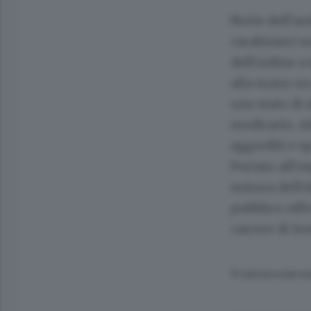
Notte dell’an
carabinieri s
dell’ordine a
alla mano un 
uno stato di 
medicarlo. Al
aggrediti e s
Portato all’o
misura dell’o
pubblico uffi
carcere di So
© RIPRODUZIONE RI