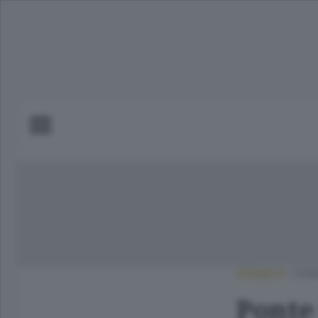
CRONACA
/
SOND
Ponte