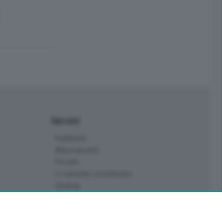
Servizi
Pubblicità
Abbonamenti
Più letti
Le aziende comunicano
Cinema
Archivio
Meteo Lecco
Meteo Sondrio