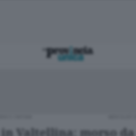
RIO E CINTURA
MERCOLEDÌ 2
 in Valtellina: morso da