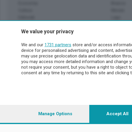
Economia
Brianza
Cultura
Merate
Editoriali
Lago
Sport
Valsassin
We value your privacy
Podcast
Imprese & Lavoro
Sondrio 
We and our
1731 partners
store and/or access informatio
Faber
device for personalised advertising and content, advert
Sondrio Ci
L'Ordine
may use precise geolocation data and identification thr
Valchiave
Tempo Libero
you may access more detailed information and change yo
Morbegno
not require your consent, but you have a right to object 
Tirano
consent at any time by returning to this site and clicking 
© COPYRIGHT 2026 - Enova S.r.l. con sede in Via Fiume n. 8
i.v.
Iscritta al Registro Imprese di Como-Lecco REA LC- 421701, R
riproduzione anche parziale
Manage Options
Accept All