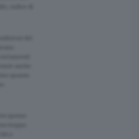
llo, indice di
ndizioni del
tavano
ccertamenti
venute anche
ruire quanto
to
ove spesso
non troppo
liti e