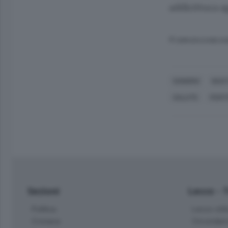
addirittura a
© RIPRODUZIONE RI
SONDRIO
GIUS
SALUTE
FERIT
Sezioni
Lecco - 
Politica
Lecco citt
Cronaca
Circondari