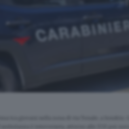
ssa tra giovani nella zona di via Tonale, a Sondrio. 
ambulanza è intervenuta, attorno alle 17.15 per soc