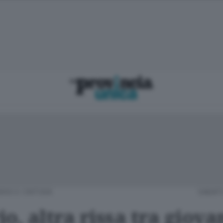
RIO E CINTURA
SABATO
o, altra rissa tra giovan