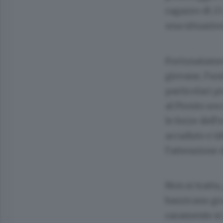
ragazzo di 23 
una situazion
Fortunatament
giovane, l’u
particolari 
al Pronto soc
le forze dell
accaduto e id
l’attenzione 
Non si tratta
bazzicano gru
raramente si r