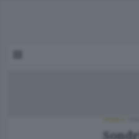
CRONACA
/
SOND
Sondri