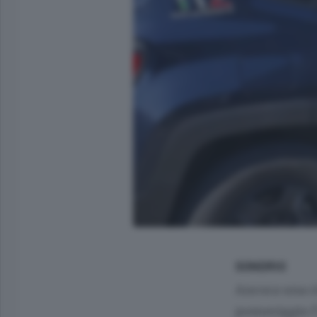
SONDRIO
Ancora una ri
pomeriggio l’