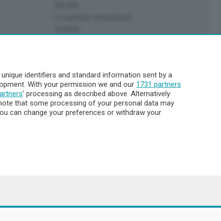
Più letti
Le aziende comunicano
Cinema
Archivio
Meteo Lecco
Meteo Sondrio
nique identifiers and standard information sent by a
Elezioni 2024
elopment. With your permission we and our
1731 partners
Unica TV
artners
’ processing as described above. Alternatively
note that some processing of your personal data may
. You can change your preferences or withdraw your
8.000
ata la