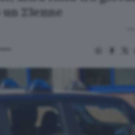
o un 23enne
Lettu
ambon