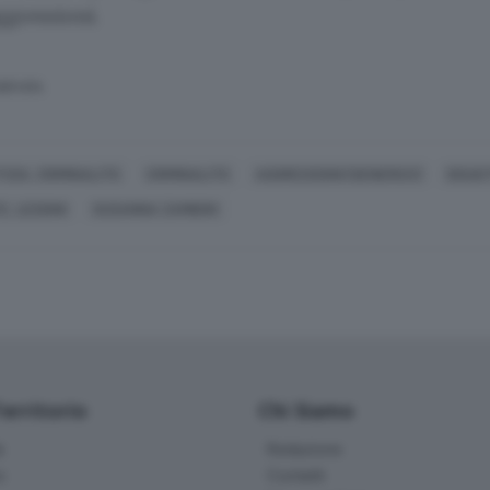
ggressioni.
SERVATA
TIZIA, CRIMINALITÀ
CRIMINALITÀ
AGGRESSIONI (GENERICO)
DISAST
E, LESIONI
SUSANNA ZAMBON
Territorio
Chi Siamo
à
Redazione
o
Contatti