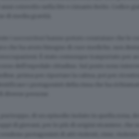
anni coinvolto nella lite e rimasto ferito. Codice gia
e di media gravità.
e i soccorritori hanno potuto constatare che le co
nico che ha avuto bisogno di cure mediche, non des
preoccupazioni. È stato comunque trasportato per a
corso dell’ospedale cittadino. Sul posto sono inter
’ordine, prima per riportare la calma, poi per ricost
entificare i protagonisti della rissa che ha richiama
di diverse persone.
, purtroppo, di un episodio isolato in quella zona, d
ppi di giovani, per lo più di origini straniere, che 
endono protagonisti di atti violenti, risse, violente 