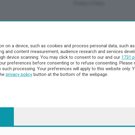
Privacy e Policy
a
- Territorio
n on a device, such as cookies and process personal data, such as u
ising and content measurement, audience research and services dev
ttà
ough device scanning. You may click to consent to our and our
1731 p
nna
ur preferences before consenting or to refuse consenting. Please 
to such processing. Your preferences will apply to this website only
the
privacy policy
button at the bottom of the webpage.
 - 23900 Lecco CF e P. Iva 04126670134 - Capitale Sociale euro 1.72
egistrata al Tribunale di Lecco al n. 1/2024 del 12/02/2024 - E' viet