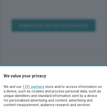
Registrati per lasciare un commento
We value your privacy
Sezioni
We and our
1731 partners
store and/or access information on
Lecco - Territorio
a device, such as cookies and process personal data, such as
unique identifiers and standard information sent by a device
for personalised advertising and content, advertising and
Sondrio - Territorio
content measurement, audience research and services