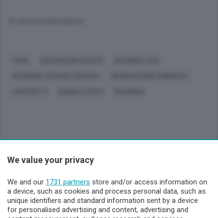
© RIPRODUZIONE RISERVATA
COMO
SAN GIACOMO FILIPPO
RELIGIONI, FEDI
ECONOMIA, AFFARI E FINANZA
INFORMAZIONE D'IMPRESA
CONTRATTI
DANIELE PRATI
MADONNA
We value your privacy
Sezioni
We and our
1731 partners
store and/or access information on
Lecco - Territorio
a device, such as cookies and process personal data, such as
unique identifiers and standard information sent by a device
for personalised advertising and content, advertising and
Sondrio - Territorio