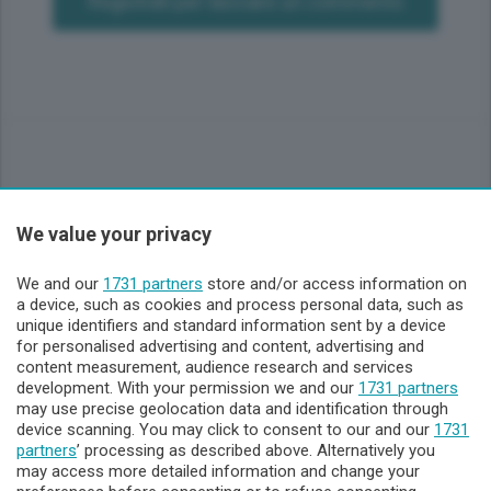
Registrati per lasciare un commento
We value your privacy
Sezioni
We and our
1731 partners
store and/or access information on
Lecco - Territorio
a device, such as cookies and process personal data, such as
unique identifiers and standard information sent by a device
for personalised advertising and content, advertising and
Sondrio - Territorio
content measurement, audience research and services
development. With your permission we and our
1731 partners
may use precise geolocation data and identification through
Chi Siamo
device scanning. You may click to consent to our and our
1731
partners
’ processing as described above. Alternatively you
may access more detailed information and change your
Servizi