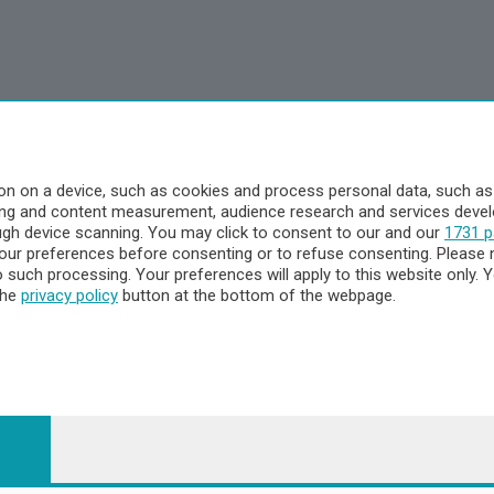
n on a device, such as cookies and process personal data, such as u
ising and content measurement, audience research and services dev
ough device scanning. You may click to consent to our and our
1731 p
ur preferences before consenting or to refuse consenting. Please 
to such processing. Your preferences will apply to this website only
the
privacy policy
button at the bottom of the webpage.