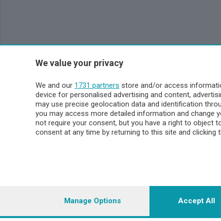
We value your privacy
We and our
1731 partners
store and/or access informatio
device for personalised advertising and content, advert
may use precise geolocation data and identification thr
you may access more detailed information and change yo
not require your consent, but you have a right to object 
consent at any time by returning to this site and clicking 
Manage Options
Accept All