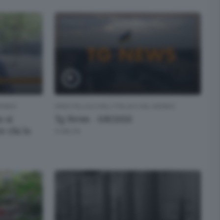
 MONDO
VIDEO PILLOLE DALL'ITALIA E DAL MONDO
 si
Tg News - 6/8/2026
 chi lo
9 ORE FA