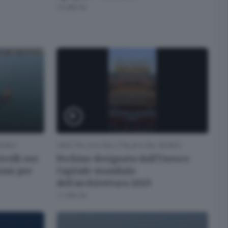
10 ORE FA
 MONDO
VIDEO PILLOLE DALL'ITALIA E DAL MONDO
rolli nei
Pechino designata dall'Unesco
ioni per
Capitale mondiale
dell'architettura 2029
11 ORE FA