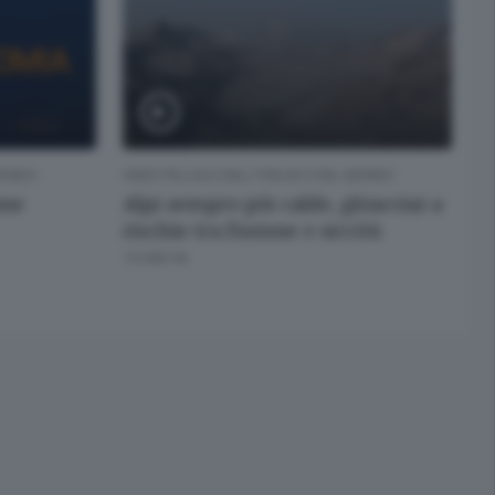
 MONDO
VIDEO PILLOLE DALL'ITALIA E DAL MONDO
ome
Alpi sempre più calde, ghiacciai a
rischio tra fusione e siccità
15 ORE FA