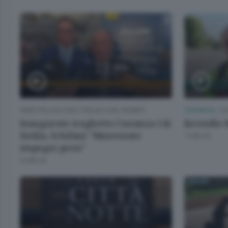
VIDEO PILLOLE DALL'ITALIA E DAL MONDO
CRONACA
/
LE
Inaugurato traghetto Costanza I di
Incendio 
Sicilia, Schifani "Mantenuto
7 ORE FA
impegni presi"
6 ORE FA