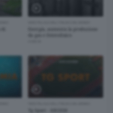
 MONDO
VIDEO PILLOLE DALL'ITALIA E DAL MONDO
 di
Energia, aumenta la produzione
da gas e fotovoltaico
9 ORE FA
 MONDO
VIDEO PILLOLE DALL'ITALIA E DAL MONDO
Tg Sport - 6/8/2026