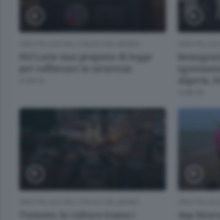
VIDEO PILLOLE DALL'ITALIA E DAL MONDO
VIDEO PILLOLE
Nel Lazio una proposta di legge
Immigrazi
per rafforzare la sicurezza
sgominata
Algeria, I
9 ORE FA
9 ORE FA
VIDEO PILLOLE DALL'ITALIA E DAL MONDO
VIDEO PILLOLE
Turismo, la cultura traina i
Asp Sirac