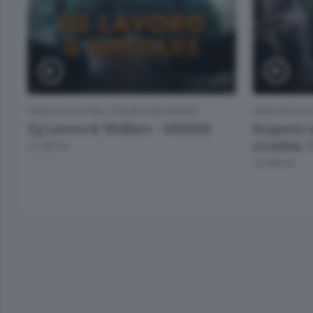
VIDEO PILLOLE DALL'ITALIA E DAL MONDO
VIDEO PILLOLE
Tg Lavoro & Welfare - 6/8/2026
Scoperta u
a Latina, 
12 ORE FA
12 ORE FA