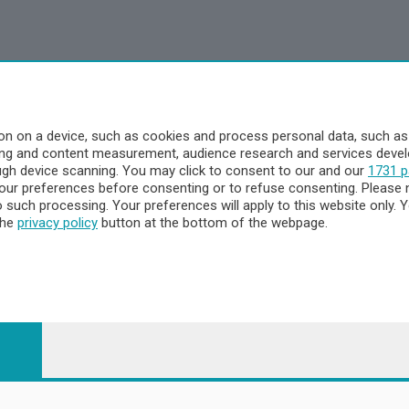
n on a device, such as cookies and process personal data, such as u
ising and content measurement, audience research and services dev
ough device scanning. You may click to consent to our and our
1731 p
ur preferences before consenting or to refuse consenting. Please 
to such processing. Your preferences will apply to this website only
the
privacy policy
button at the bottom of the webpage.