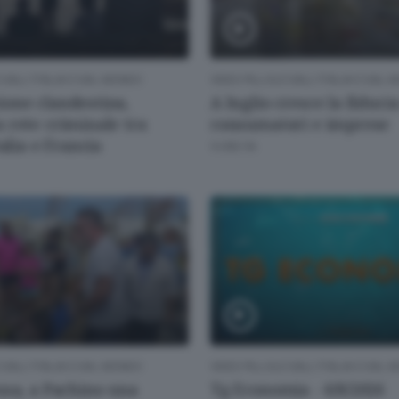
 DALL'ITALIA E DAL MONDO
VIDEO PILLOLE DALL'ITALIA E DAL
one clandestina,
A luglio cresce la fiducia
 rete criminale tra
consumatori e imprese
talia e Francia
9 ORE FA
 DALL'ITALIA E DAL MONDO
VIDEO PILLOLE DALL'ITALIA E DAL
usa, a Pachino una
Tg Economia - 6/8/2026