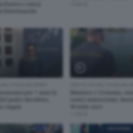
nclusiva e senza
10 ORE FA
architettoniche
 DALL'ITALIA E DAL MONDO
VIDEO PILLOLE DALL'ITALIA E DAL
incassano per 7 anni la
Mantova e Cremona, cont
del padre deceduto,
centri immersioni. Sanz
a coppia
90 mila euro
11 ORE FA