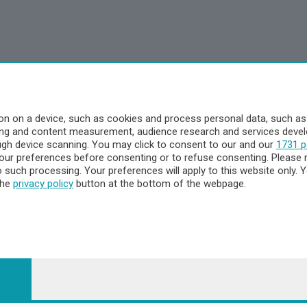
n on a device, such as cookies and process personal data, such as u
ising and content measurement, audience research and services dev
ough device scanning. You may click to consent to our and our
1731 p
ur preferences before consenting or to refuse consenting. Please 
to such processing. Your preferences will apply to this website only
the
privacy policy
button at the bottom of the webpage.