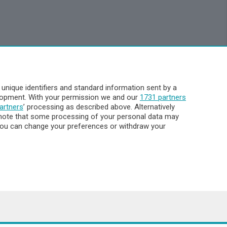
nique identifiers and standard information sent by a
elopment. With your permission we and our
1731 partners
artners
’ processing as described above. Alternatively
note that some processing of your personal data may
. You can change your preferences or withdraw your