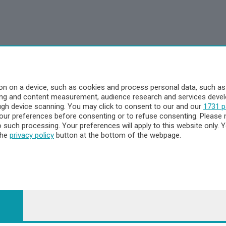
n on a device, such as cookies and process personal data, such as u
ising and content measurement, audience research and services dev
ough device scanning. You may click to consent to our and our
1731 p
ur preferences before consenting or to refuse consenting. Please 
to such processing. Your preferences will apply to this website only
the
privacy policy
button at the bottom of the webpage.