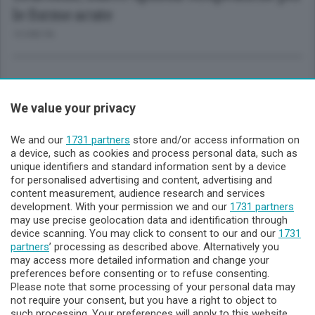
le forme acute
15 ORE FA
We value your privacy
We and our
1731 partners
store and/or access information on
a device, such as cookies and process personal data, such as
unique identifiers and standard information sent by a device
for personalised advertising and content, advertising and
content measurement, audience research and services
development. With your permission we and our
1731 partners
may use precise geolocation data and identification through
device scanning. You may click to consent to our and our
1731
partners
’ processing as described above. Alternatively you
may access more detailed information and change your
preferences before consenting or to refuse consenting.
Please note that some processing of your personal data may
not require your consent, but you have a right to object to
such processing. Your preferences will apply to this website