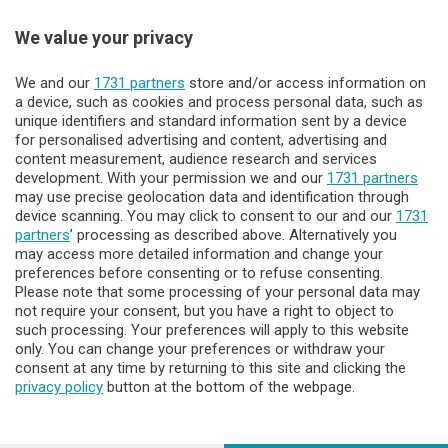
We value your privacy
We and our
1731 partners
store and/or access information on
a device, such as cookies and process personal data, such as
unique identifiers and standard information sent by a device
for personalised advertising and content, advertising and
content measurement, audience research and services
development. With your permission we and our
1731 partners
may use precise geolocation data and identification through
device scanning. You may click to consent to our and our
1731
partners
’ processing as described above. Alternatively you
may access more detailed information and change your
preferences before consenting or to refuse consenting.
Please note that some processing of your personal data may
not require your consent, but you have a right to object to
such processing. Your preferences will apply to this website
only. You can change your preferences or withdraw your
consent at any time by returning to this site and clicking the
privacy policy
button at the bottom of the webpage.
Indietro
Ultime notizie