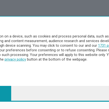
n on a device, such as cookies and process personal data, such as u
ising and content measurement, audience research and services dev
ough device scanning. You may click to consent to our and our
1731 p
ur preferences before consenting or to refuse consenting. Please 
to such processing. Your preferences will apply to this website only
the
privacy policy
button at the bottom of the webpage.