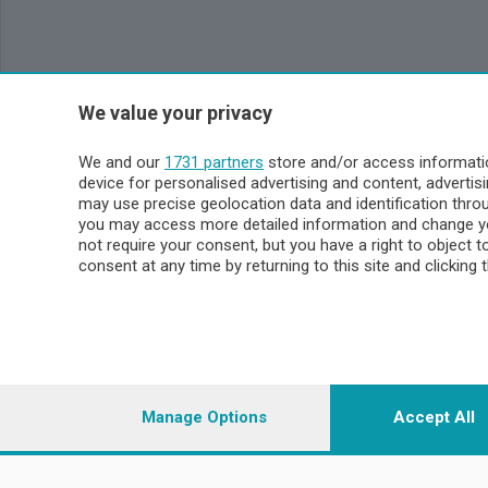
We value your privacy
We and our
1731 partners
store and/or access informatio
device for personalised advertising and content, advert
may use precise geolocation data and identification thr
you may access more detailed information and change yo
not require your consent, but you have a right to object 
consent at any time by returning to this site and clicking 
Manage Options
Accept All