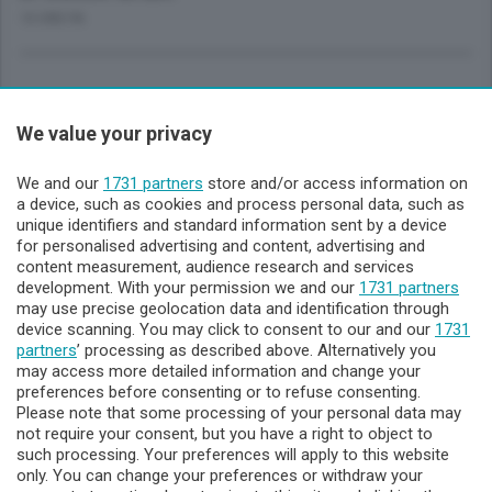
13 ORE FA
We value your privacy
We and our
1731 partners
store and/or access information on
a device, such as cookies and process personal data, such as
unique identifiers and standard information sent by a device
for personalised advertising and content, advertising and
content measurement, audience research and services
development. With your permission we and our
1731 partners
may use precise geolocation data and identification through
device scanning. You may click to consent to our and our
1731
partners
’ processing as described above. Alternatively you
may access more detailed information and change your
preferences before consenting or to refuse consenting.
Please note that some processing of your personal data may
not require your consent, but you have a right to object to
such processing. Your preferences will apply to this website
only. You can change your preferences or withdraw your