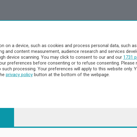
n on a device, such as cookies and process personal data, such as u
ising and content measurement, audience research and services dev
ough device scanning. You may click to consent to our and our
1731 p
ur preferences before consenting or to refuse consenting. Please 
to such processing. Your preferences will apply to this website only
the
privacy policy
button at the bottom of the webpage.