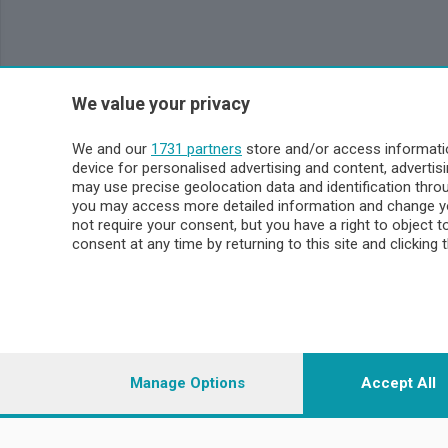
We value your privacy
We and our
1731 partners
store and/or access informatio
device for personalised advertising and content, advert
may use precise geolocation data and identification thr
you may access more detailed information and change yo
not require your consent, but you have a right to object 
consent at any time by returning to this site and clicking 
Manage Options
Accept All