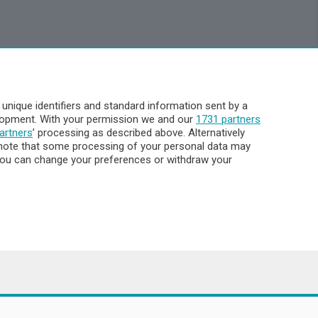
nique identifiers and standard information sent by a
elopment. With your permission we and our
1731 partners
artners
’ processing as described above. Alternatively
note that some processing of your personal data may
. You can change your preferences or withdraw your