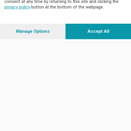
consent at any time by returning to this site and clicking the
privacy policy
button at the bottom of the webpage.
Indietro
Ultime notizie
Manage Options
Accept All
Sezioni
Lecco - Territorio
Sondrio - Territorio
Chi Siamo
Servizi