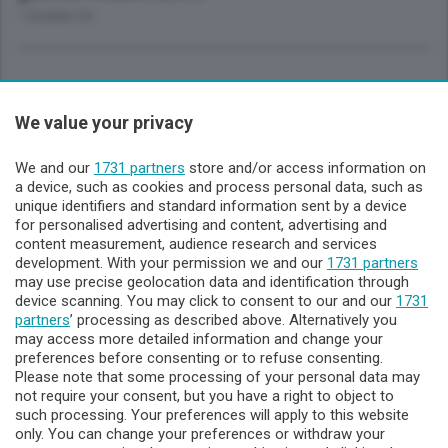
1 GIORNO FA
We value your privacy
We and our
1731 partners
store and/or access information on
a device, such as cookies and process personal data, such as
unique identifiers and standard information sent by a device
for personalised advertising and content, advertising and
content measurement, audience research and services
development. With your permission we and our
1731 partners
may use precise geolocation data and identification through
device scanning. You may click to consent to our and our
1731
partners
’ processing as described above. Alternatively you
may access more detailed information and change your
preferences before consenting or to refuse consenting.
Please note that some processing of your personal data may
not require your consent, but you have a right to object to
such processing. Your preferences will apply to this website
only. You can change your preferences or withdraw your