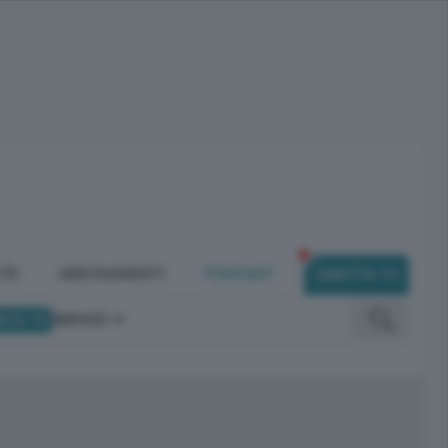
ITÀ
ABBONAMENTI
PODCAST
DIRETTA TV
ICA TV
SERVIZI
omunicano