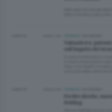
Nella relazione annuale della D
della criminalità organizzata,
1 ANNO FA
Lettura 1 min.
CRONACA
/
CIRCONDARIO
Valmadrera: polemica 
sull’impatto del term
È stata riconfermata in consi
in merito al documento sugli 
Silea: lo ha ribadito il sinda
convocare dalla coalizione d
1 ANNO FA
Lettura 4 min.
CRONACA
/
CIRCONDARIO
Perdite idriche, mas
Holding
Alla luce dell’elaborazione con