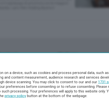
è il capoluogo di provincia con le maggiori
ardia, Lario Reti Holding illustra il
Territorio
Chi Siamo
à
Redazione
o
Contatti
n on a device, such as cookies and process personal data, such as u
Privacy e Policy
ising and content measurement, audience research and services dev
ough device scanning. You may click to consent to our and our
1731 p
ur preferences before consenting or to refuse consenting. Please 
to such processing. Your preferences will apply to this website only
a
the
privacy policy
button at the bottom of the webpage.
- Territorio