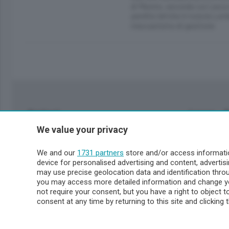
di Mestre, secondo cui Lecco 
perdite idriche in tuta la Lomb
meccanismo di gestione
Sezioni
Lecco - 
We value your privacy
Politica
Lecco citt
Cronaca
Circondari
We and our
1731 partners
store and/or access informatio
Economia
Brianza
device for personalised advertising and content, advert
Cultura
Merate
may use precise geolocation data and identification thr
Editoriali
Lago
you may access more detailed information and change yo
not require your consent, but you have a right to object 
Sport
Valsassin
consent at any time by returning to this site and clicking 
Podcast
Imprese & Lavoro
Sondrio 