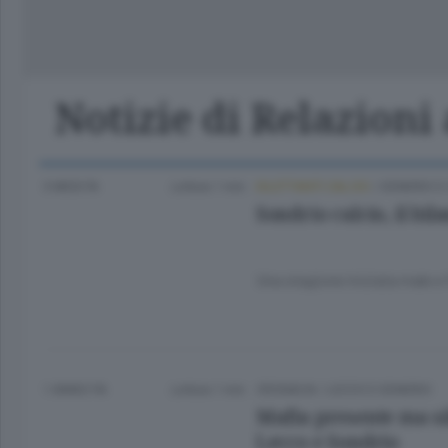
Lago
Notizie di Relazioni
3 MESI FA
Lettura 1 min.
DILETTANTI CALCIO
/
SONDRIO E
Sondrio calcio, il bi
Una stagione iniziata male e 
1 ANNO FA
Lettura 1 min.
CRONACA
/
LECCO
E
SONDRIO
Mafia presente ma sil
Lecco e Sondrio