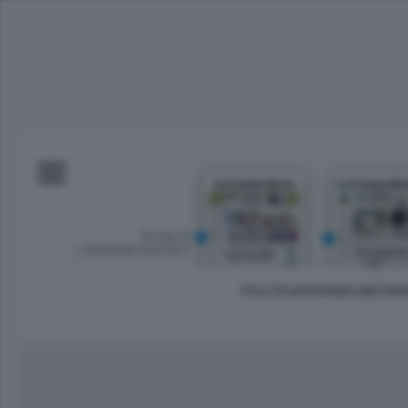
SFOGLIA
L’EDIZIONE DIGITALE
POLITICA
CRONACA
ECON
Imprese e lavoro
Lecco Città
Sondrio 
Tempo Libero
Brianza
Morbeg