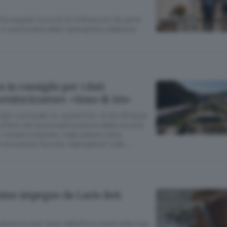
ia segnali concreti di infiltrazioni da parte
 in particolare della ’ndrangheta calabrese
in consiglio per i dati
ovalorizzatore. «Sono di Ats»
glio comunale, la «paternità» di Ats Brianza
effetti del termovalorizzatore della società
co, Cesare Colombo, nella seduta fatta
i minoranza “Ascolto Valmadrera” sulle …
simo impegno da Lario Reti
dotta su dati Istat dall’ufficio studi della Cgia