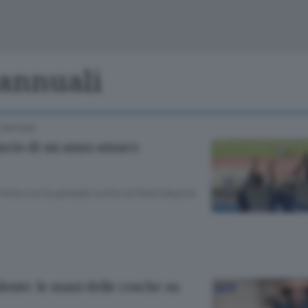
Cinema
Archivio
Valsassina
Meteo Lecco
Meteo Sondri
 annuali
 CINTURA
lancio di un anno amaro
finita con la goleada contro la Real Calepina
ente: le mani delle cosche su