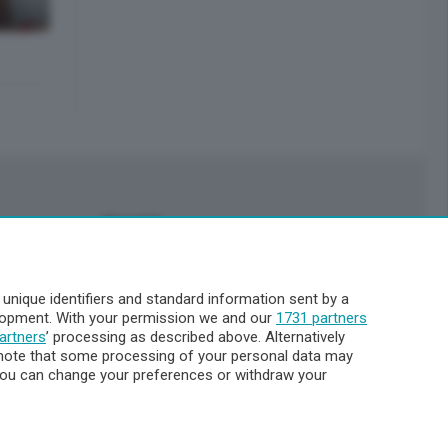
Servizi
Pubblicità
Abbonamenti
nique identifiers and standard information sent by a
Più letti
elopment. With your permission we and our
1731 partners
Le aziende comunicano
artners
’ processing as described above. Alternatively
Cinema
note that some processing of your personal data may
. You can change your preferences or withdraw your
Archivio
Meteo Lecco
Meteo Sondrio