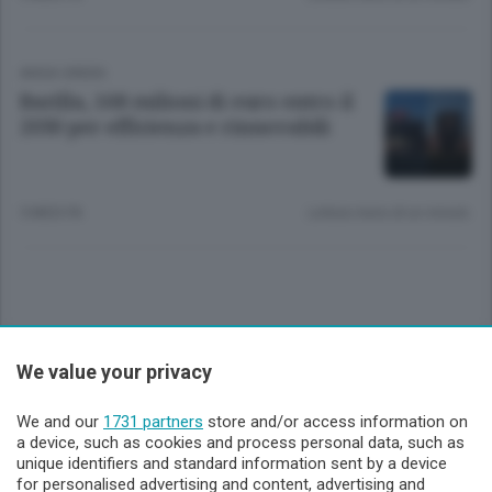
ANSA GREEN
Barilla, 168 milioni di euro entro il
2030 per efficienza e rinnovabili
5 MESI FA
Lettura meno di un minuto.
Sezioni
We value your privacy
Lecco - Territorio
We and our
1731 partners
store and/or access information on
a device, such as cookies and process personal data, such as
unique identifiers and standard information sent by a device
Sondrio - Territorio
for personalised advertising and content, advertising and