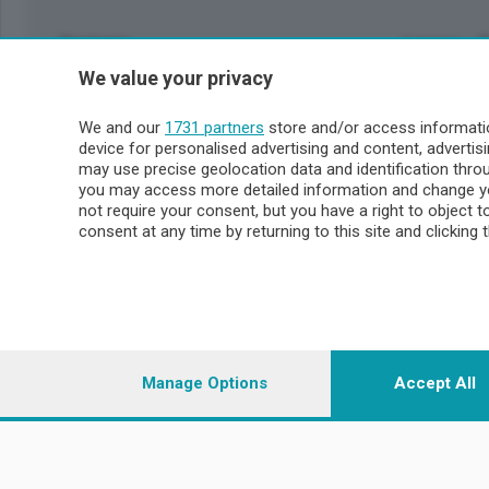
Sezioni
Lecco - 
We value your privacy
Politica
Lecco citt
Cronaca
Circondari
We and our
1731 partners
store and/or access informatio
Economia
Brianza
device for personalised advertising and content, advert
Cultura
Merate
may use precise geolocation data and identification thr
Editoriali
Lago
you may access more detailed information and change yo
not require your consent, but you have a right to object 
Sport
Valsassin
consent at any time by returning to this site and clicking 
Podcast
Imprese & Lavoro
Sondrio 
Faber
Sondrio Ci
L'Ordine
Valchiave
Tempo Libero
Morbegno
Manage Options
Accept All
Tirano
© COPYRIGHT 2026 - Enova S.r.l. con sede in Via Fiume n. 8