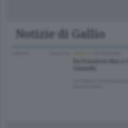
Lago
Notizie di Gallio
2 MESI FA
Lettura 3 min.
CRONACA
/
VALCHIAVENNA
Da Frasciscio fino a 
Guanella
Un itinerario di 140 chilomet
divenuto santo