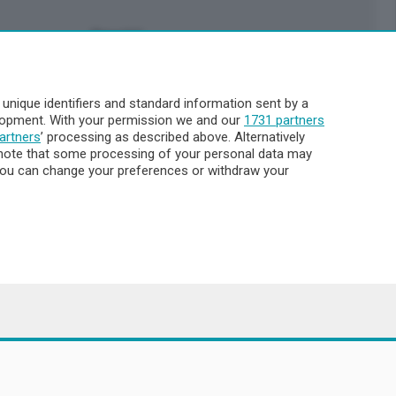
Servizi
Pubblicità
Abbonamenti
nique identifiers and standard information sent by a
Più letti
elopment. With your permission we and our
1731 partners
Le aziende comunicano
artners
’ processing as described above. Alternatively
Cinema
note that some processing of your personal data may
. You can change your preferences or withdraw your
Archivio
Meteo Lecco
Meteo Sondrio
Elezioni 2024
Unica TV
8.000