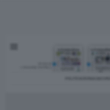
SFOGLIA
L’EDIZIONE DIGITALE
POLITICA
CRONACA
ECON
Imprese e lavoro
Lecco Città
Sondrio 
Tempo Libero
Brianza
Morbeg