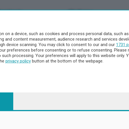
Territorio
Chi Siamo
à
Redazione
o
Contatti
n on a device, such as cookies and process personal data, such as u
Privacy e Policy
ising and content measurement, audience research and services dev
ough device scanning. You may click to consent to our and our
1731 p
ur preferences before consenting or to refuse consenting. Please 
to such processing. Your preferences will apply to this website only
a
the
privacy policy
button at the bottom of the webpage.
- Territorio
ttà
nna
 - 23900 Lecco CF e P. Iva 04126670134 - Capitale Sociale euro 1.72