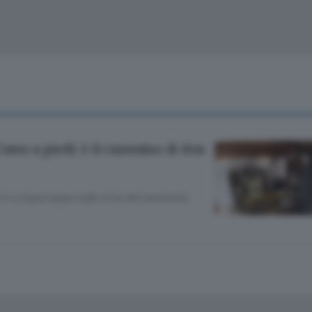
Cinema
Archivio
Valsassina
Meteo Lecco
Meteo Sondri
Como a piedi: è il cammino di don
ri in cinque tappe sulle orme del sacerdote