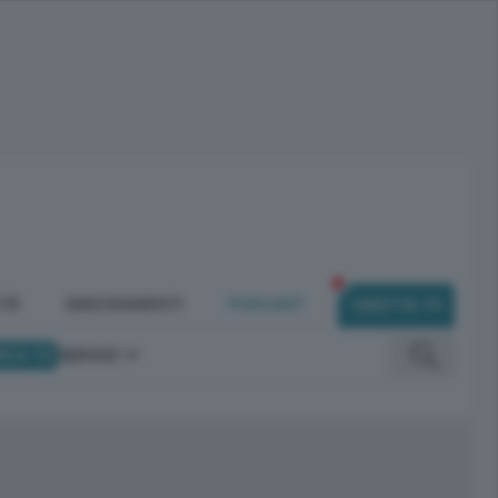
ITÀ
ABBONAMENTI
PODCAST
DIRETTA TV
ICA TV
SERVIZI
omunicano