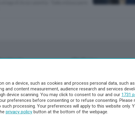
 strage di Acca Larentia: “Dalla stessa parte
Territorio
Chi Siamo
à
Redazione
o
Contatti
n on a device, such as cookies and process personal data, such as u
Privacy e Policy
ising and content measurement, audience research and services dev
ough device scanning. You may click to consent to our and our
1731 p
ur preferences before consenting or to refuse consenting. Please 
to such processing. Your preferences will apply to this website only
a
the
privacy policy
button at the bottom of the webpage.
- Territorio
ttà