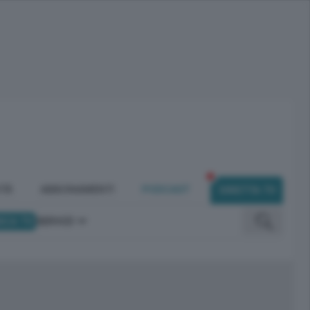
ITÀ
ABBONAMENTI
PODCAST
DIRETTA TV
ICA TV
SERVIZI
omunicano