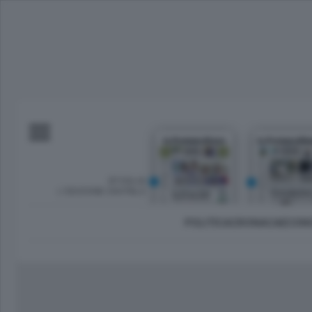
SFOGLIA
L’EDIZIONE DIGITALE
POLITICA
CRONACA
ECON
Imprese e lavoro
Lecco Città
Sondrio 
Tempo Libero
Brianza
Morbeg