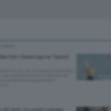
Cinema
Archivio
Valsassina
Meteo Lecco
Meteo Sondri
E
SONDRIO
Film Fest s’interroga su “Questi
Ottavia Piccolo. Tra i protagonisti anche Mario
 Susy Del Giudice ed Enrico Mentana. Nel
no speciale inserto approfondirà il
tival
a Tel Aviv: «La gente comune