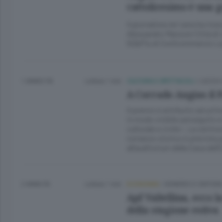
cattolicesimo è una 
Il giornalista ieri sera ha ric
Alessandro Manzoni Città di 
50&Più di Confcommercio L
1 ANNO FA
Lettura 1 min.
CULTURA E SPETTACOLI
/
LECCO 
A Corrado Augias il 
Il premio è attribuito ad un’
in modo visibile perseguito e
culturale e civile». La cerim
romanzo storico è prevista p
all’auditorium della Casa del
2 ANNI FA
Lettura 1 min.
ECONOMIA
/
SONDRIO E CINTUR
Apf Valtellina, ecco
della stagione estiva