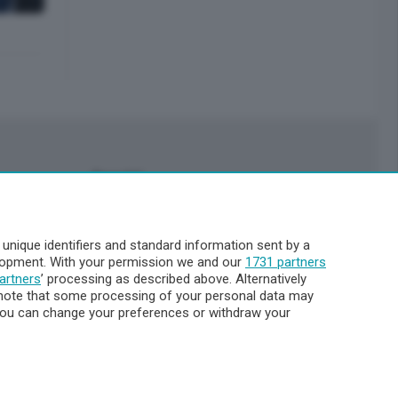
Servizi
Pubblicità
Abbonamenti
nique identifiers and standard information sent by a
Più letti
elopment. With your permission we and our
1731 partners
Le aziende comunicano
artners
’ processing as described above. Alternatively
Cinema
note that some processing of your personal data may
. You can change your preferences or withdraw your
Archivio
Meteo Lecco
Meteo Sondrio
Elezioni 2024