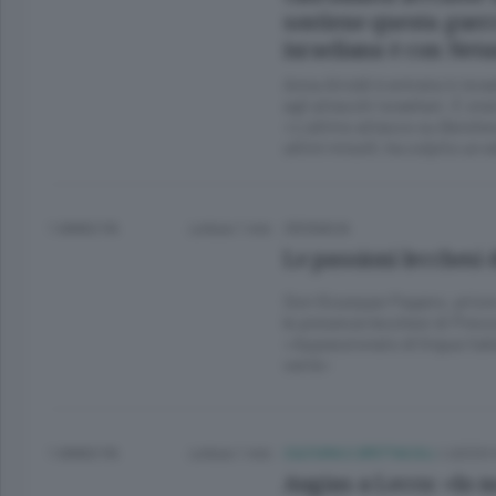
sostiene questa guer
israeliana è con Net
Anna Airoldi è entrata in Isr
agli attacchi israeliani. È st
«L’ultimo attacco su Bersheva
ultimi missili, ha colpito un 
1 ANNO FA
Lettura 1 min.
CRONACA
Le passioni lecchesi 
Don Giuseppe Pagano, priore 
le presenze lecchesi di Prevo
«Appassionato di lingua italia
verrà»
1 ANNO FA
Lettura 1 min.
CULTURA E SPETTACOLI
/
LECCO 
Augias a Lecco: «Io n