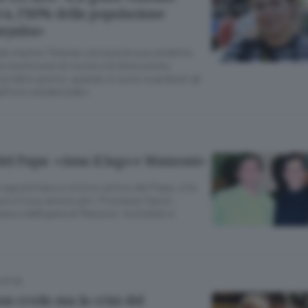
ra, l’80% della popolazione
anyahu»
aele mentre Teheran cercava la sua vendetta
ata testimone di morte e di distruzione.
 l’altro giorno, quando si sono scambiati gli
edificio residenziale»
del Papa: «Ama il lago e Manzoni»
agostiniano e storico amico del Papa, cita
st e il suo amore per i Promessi Sposi.
na e dell’opera di Manzoni. Invitatelo e
CITTÀ
on credo ma la crisi del