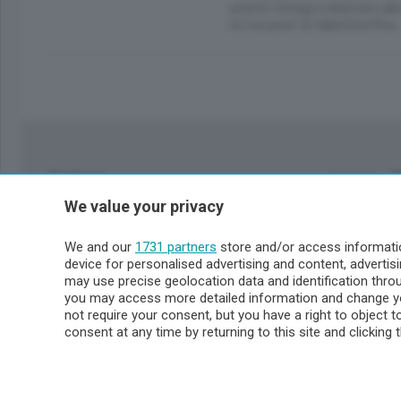
premio Strega e dedicato alla
mi troverai” di Valentina Mira
Sezioni
Lecco - 
We value your privacy
Politica
Lecco citt
Cronaca
Circondari
We and our
1731 partners
store and/or access informatio
Economia
Brianza
device for personalised advertising and content, advert
Cultura
Merate
may use precise geolocation data and identification thr
Editoriali
Lago
you may access more detailed information and change yo
not require your consent, but you have a right to object 
Sport
Valsassin
consent at any time by returning to this site and clicking 
Podcast
Imprese & Lavoro
Sondrio 
Faber
Sondrio Ci