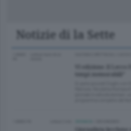
Lago
Notizie di la Sette
1 ANNO
Lettura meno di un
CULTURA E SPETTACOLI
/
LECCO
FA
minuto.
VI edizione. Il Lecco 
tempi memorabili”
Si parte giovedì 3 luglio con 
Martone, Nicoletta Romanoff,
giornale in edicola domani, u
programma completo del fes
1 ANNO FA
Lettura 2 min.
CRONACA
/
CIRCONDARIO
Giornalista lecchese 