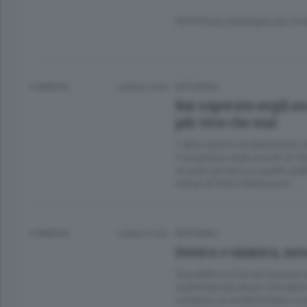
Definita la campagna per innal
2 ANNI FA
Lettura 2 min.
EDITORIALI
Rai superata negli asc
più viva che mai
L’altro giorno la televisione
il sorpasso negli ascolti di Me
un polo privato su quello pu
tempi di Silvio Berlusconi …
2 ANNI FA
Lettura 3 min.
EDITORIALI
Destra e sinistra, ne
Una delle notizie più penose 
scatenata da alcuni cervellon
romanzo di un’altrettanto scono