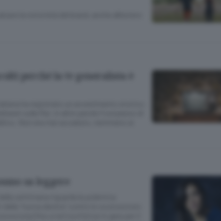
zare la notorietà del brand, anche all’estero
olti perchè la tv generalista è
 italiana ha registrato un avvenimento storico:
diaset sulla Rai, in altre parole il sorpasso di
bblico. Non era mai accaduto, nemmeno ai
ssuno sa leggere
della settimana riguarda la polemica
i della “nuova destra” contro lo sconosciuto
sciuta (fino a ieri) scrittrice in gara per il