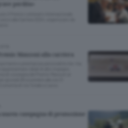
grave perdita»
evuto il Premio Letterario Internazionale
Lecco alla Carriera 2024, organizzato da
ecco
CITTÀ
Premio Manzoni alla carriera
importante e prestigiosa personalità che «ha
 rappresentato ideali di alto impegno
onia di consegna del Premio Manzoni al
er giovedì 28 novembre alle ore 21
l’Economia di via Tonale a Lecco
A
 la nuova campagna di promozione