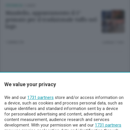
CRONACA
/
LAGO
Mandello, appuntamento il 1°
gennaio per il tradizionale tuffo nel
lago
1 ANNO FA
Lettura 1 min.
Sezioni
We value your privacy
Lecco - Territorio
We and our
1731 partners
store and/or access information on
a device, such as cookies and process personal data, such as
unique identifiers and standard information sent by a device
Sondrio - Territorio
for personalised advertising and content, advertising and
content measurement, audience research and services
development. With your permission we and our
1731 partners
Chi Siamo