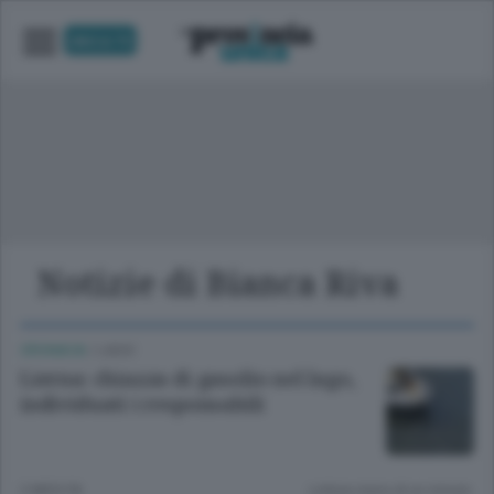
UNICA TV
Notizie di Bianca Riva
CRONACA
/
LAGO
Lierna: chiazza di gasolio nel lago,
individuati i responsabili
2 MESI FA
Lettura meno di un minuto.