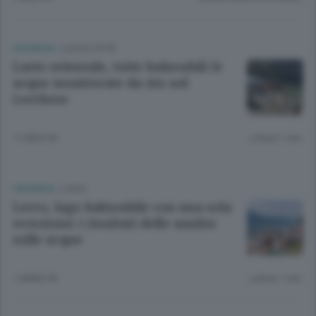
CRONACA
/
LECCO CITTÀ
Lario orientale, tutte balneabili le
acque monitorate da Ats nel
Lecchese
11 MESI FA
Lettura 1 min.
CRONACA
/
LAGO
Lecco, lago balneabile con una sola
eccezione: i risultati delle analisi
sulle acque
1 ANNO FA
Lettura 1 min.