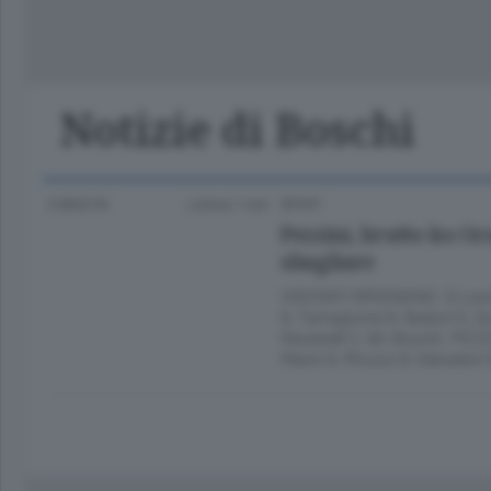
Lago
Notizie di Boschi
3 MESI FA
Lettura 1 min.
SPORT
Pezzini, brutto ko Or
sbagliare
VISCONTI BRIGNANO: D.Leoni 2
9, Tamagnone 9, Badoni 5, Se.
Ravanelli 2. All. Boschi. PEZ
Manni 9, Miozzo 9, Salvadori 