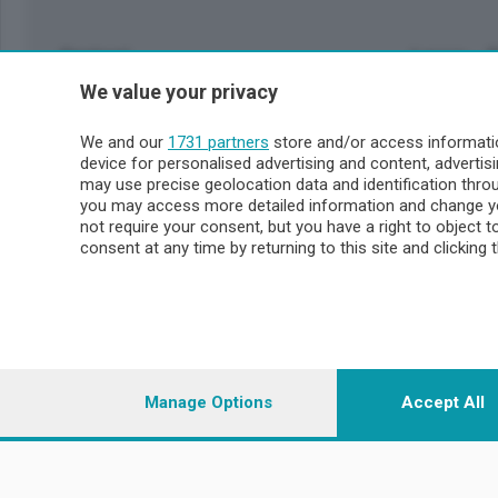
Sezioni
Lecco - 
We value your privacy
Politica
Lecco citt
Cronaca
Circondari
We and our
1731 partners
store and/or access informatio
Economia
Brianza
device for personalised advertising and content, advert
Cultura
Merate
may use precise geolocation data and identification thr
Editoriali
Lago
you may access more detailed information and change yo
not require your consent, but you have a right to object 
Sport
Valsassin
consent at any time by returning to this site and clicking 
Podcast
Imprese & Lavoro
Sondrio 
Faber
Sondrio Ci
L'Ordine
Valchiave
Tempo Libero
Morbegno
Manage Options
Accept All
Tirano