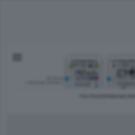
SFOGLIA
L’EDIZIONE DIGITALE
POLITICA
CRONACA
ECON
Imprese e lavoro
Lecco Città
Sondrio 
Tempo Libero
Brianza
Morbeg