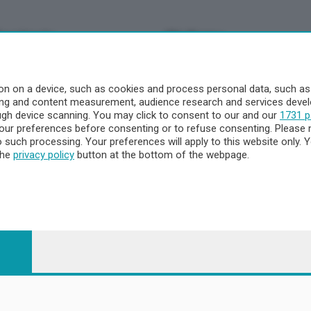
Territorio
Chi Siamo
à
Redazione
o
Contatti
n on a device, such as cookies and process personal data, such as u
Privacy e Policy
ising and content measurement, audience research and services dev
ough device scanning. You may click to consent to our and our
1731 p
ur preferences before consenting or to refuse consenting. Please 
to such processing. Your preferences will apply to this website only
a
the
privacy policy
button at the bottom of the webpage.
- Territorio
ttà
nna