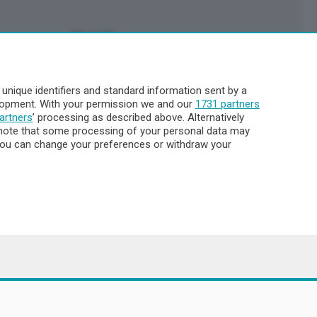
Servizi
Pubblicità
Abbonamenti
nique identifiers and standard information sent by a
Più letti
elopment. With your permission we and our
1731 partners
Le aziende comunicano
artners
’ processing as described above. Alternatively
Cinema
note that some processing of your personal data may
. You can change your preferences or withdraw your
Archivio
Meteo Lecco
Meteo Sondrio
Elezioni 2024
Unica TV