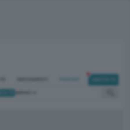
ITÀ
ABBONAMENTI
PODCAST
DIRETTA TV
ICA TV
SERVIZI
omunicano