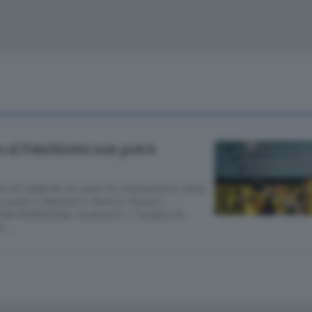
Cinema
Archivio
Valsassina
Meteo Lecco
Meteo Sondri
a al PalaMattei non potrà
3, Dedè 16, St.Leoni 12, Cremaschi 9, Spila
Leoni 3, Menotti 3, Nichi 2, Nisoli 2,
ZINI MORBEGNO: Scalera 11, L.Tarabini 10,
9, …