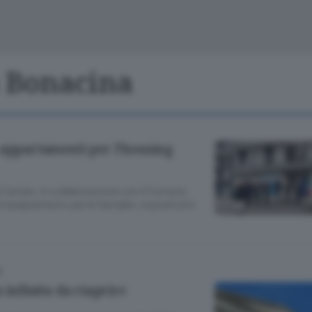
Cinema
Archivio
Valsassina
Meteo Lecco
Meteo Sondri
a Bonacina
 appartamenti per l’housing
di Cariplo, in collaborazione con il Comune.
ompagnamento per le famiglie, soprattutto
E
 infinita da riaprire