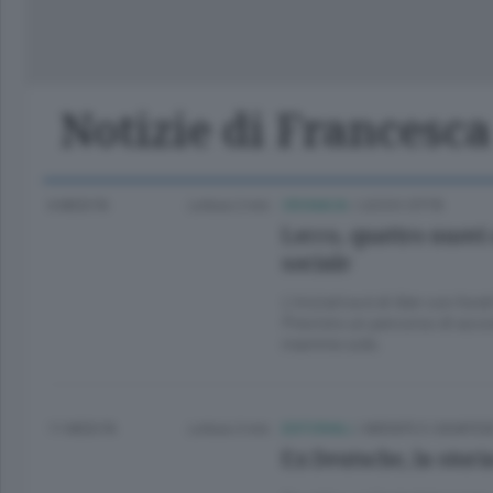
Lago
Notizie di Francesc
6 MESI FA
Lettura 2 min.
CRONACA
/
LECCO CITTÀ
Lecco, quattro nuovi
sociale
L’iniziativa è di Aler con fon
Previsto un percorso di acc
mamme sole.
11 MESI FA
Lettura 3 min.
EDITORIALI
/
MERATE E CASATES
Ex Deutsche, la storia