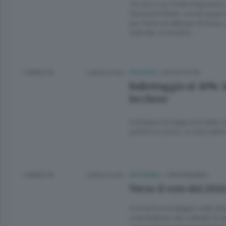
Tre atti e un finale folgorante
Deutsche Bank, ormai quasi u
per farne un albergo di lusso
teatrale. In eredità …
1 ANNO FA
Lettura 4 min.
POLITICA
/
LECCO CITTÀ
Ballottaggio al 40%: 
lecchese
Il disegno di legge potrebbe 
politici a Lecco, in vista de
1 ANNO FA
Lettura 2 min.
EDITORIALI
/
CIRCONDARIO
Verso il voto del 2026
Il recente sondaggio sulle e
scandagliato dai colleghi di 