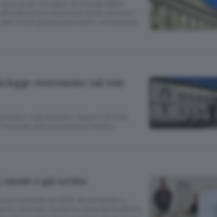
, pure un po’ circolare: la vicenda dell’ex
fficialmente in mano a un fondo straniero
, pare ormai giunta al suo esito, ovviamente
la legge «terremoto» sul voto
cambiare radicalmente i rapporti di forza
lle Comunali della prossima primavera
, niente è già scritto
lezioni comunali del 2026, documentato e
questo giornale, conferma come l’attendibilità