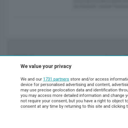
sia proporzionale al gradimen
se interpreti i numeri favorev
Sezioni
Lecco - 
We value your privacy
Politica
Lecco citt
Cronaca
Circondari
We and our
1731 partners
store and/or access informatio
Economia
Brianza
device for personalised advertising and content, advert
Cultura
Merate
may use precise geolocation data and identification thr
Editoriali
Lago
you may access more detailed information and change yo
not require your consent, but you have a right to object 
Sport
Valsassin
consent at any time by returning to this site and clicking 
Podcast
Imprese & Lavoro
Sondrio 
Faber
Sondrio Ci