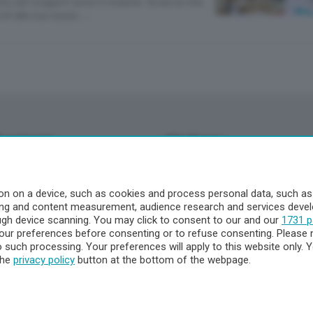
to dei soggetti presi in esame. Va da sé che,
oli alla tua causa, …
Territorio
Chi Siamo
à
Redazione
o
Contatti
n on a device, such as cookies and process personal data, such as u
Privacy e Policy
ising and content measurement, audience research and services dev
ough device scanning. You may click to consent to our and our
1731 p
ur preferences before consenting or to refuse consenting. Please 
to such processing. Your preferences will apply to this website only
a
the
privacy policy
button at the bottom of the webpage.
- Territorio
ttà