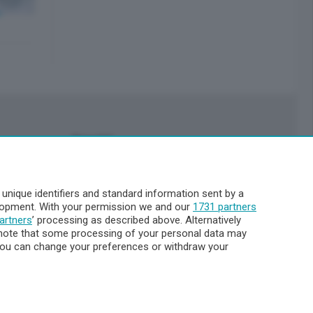
Servizi
Pubblicità
Abbonamenti
nique identifiers and standard information sent by a
Più letti
elopment. With your permission we and our
1731 partners
Le aziende comunicano
artners
’ processing as described above. Alternatively
Cinema
note that some processing of your personal data may
. You can change your preferences or withdraw your
Archivio
Meteo Lecco
Meteo Sondrio
Elezioni 2024