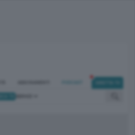
ITÀ
ABBONAMENTI
PODCAST
DIRETTA TV
ICA TV
SERVIZI
omunicano