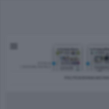
SFOGLIA
L’EDIZIONE DIGITALE
POLITICA
CRONACA
ECON
Imprese e lavoro
Lecco Città
Sondrio 
Tempo Libero
Brianza
Morbeg