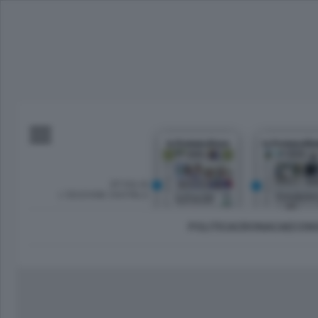
SFOGLIA
L’EDIZIONE DIGITALE
POLITICA
CRONACA
ECON
Imprese e lavoro
Lecco Città
Sondrio 
Tempo Libero
Brianza
Morbeg