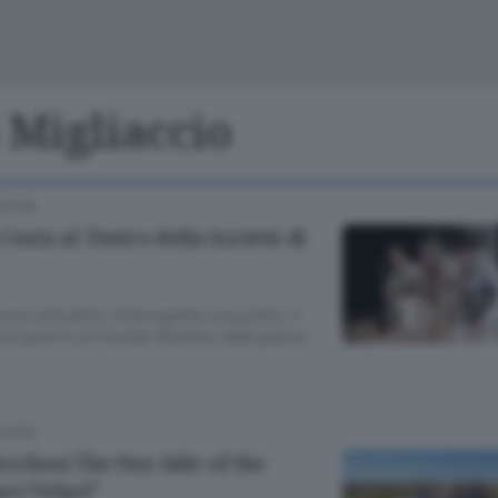
Cinema
Archivio
Valsassina
Meteo Lecco
Meteo Sondri
 Migliaccio
CITTÀ
 Costa al Teatro della Società di
e e attualità, interrogando sul potere, il
 di pace in un mondo dilaniato dalla guerra.
CITTÀ
ecchesi The Pax Side of the
ci Velaci”