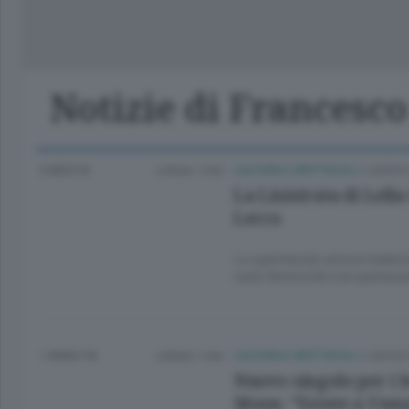
Lago
Notizie di Francesco
3 MESI FA
Lettura 1 min.
CULTURA E SPETTACOLI
/
LECCO 
La Lisistrata di Lella
Lecco
Lo spettacolo unisce tradizion
ruolo femminile e la speranza
1 ANNO FA
Lettura 1 min.
CULTURA E SPETTACOLI
/
LECCO 
Nuovo singolo per i l
Moon: “Estate a Usma