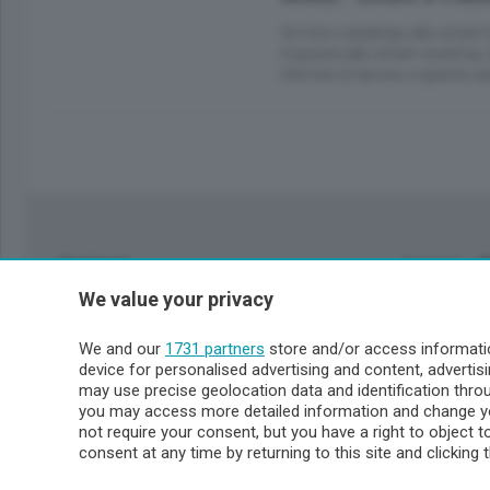
Un inno casalingo allo smart h
risposta allo smart working. 
che non si lavora, e questo p
Sezioni
Lecco - 
We value your privacy
Politica
Lecco citt
Cronaca
Circondari
We and our
1731 partners
store and/or access informatio
Economia
Brianza
device for personalised advertising and content, advert
Cultura
Merate
may use precise geolocation data and identification thr
Editoriali
Lago
you may access more detailed information and change yo
not require your consent, but you have a right to object 
Sport
Valsassin
consent at any time by returning to this site and clicking 
Podcast
Imprese & Lavoro