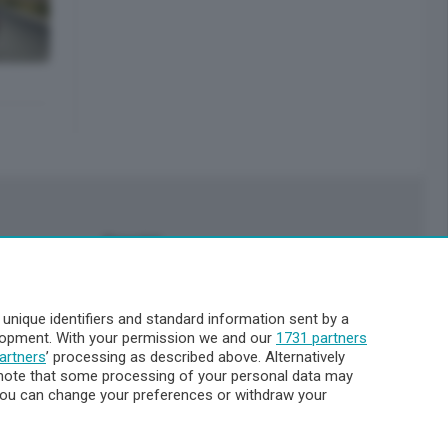
Servizi
Pubblicità
Abbonamenti
nique identifiers and standard information sent by a
Più letti
elopment. With your permission we and our
1731 partners
Le aziende comunicano
artners
’ processing as described above. Alternatively
Cinema
note that some processing of your personal data may
. You can change your preferences or withdraw your
Archivio
Meteo Lecco
Meteo Sondrio