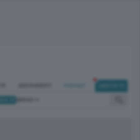
ITÀ
ABBONAMENTI
PODCAST
DIRETTA TV
ICA TV
SERVIZI
omunicano