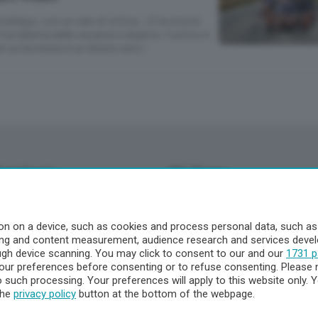
olidays, con un velo di critica. «È la nostra
Il problema delle vacanze è duplice: il primo è
er un lecchese è un dolore vero»
Territorio
Chi Siamo
à
Redazione
o
Contatti
n on a device, such as cookies and process personal data, such as u
Privacy e Policy
ising and content measurement, audience research and services dev
ough device scanning. You may click to consent to our and our
1731 p
ur preferences before consenting or to refuse consenting. Please 
to such processing. Your preferences will apply to this website only
a
the
privacy policy
button at the bottom of the webpage.