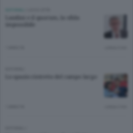
EDITORIALI
/
LECCO CITTÀ
Landini e il quorum, la sfida
impossibile
1 ANNO FA
Lettura 3 min.
EDITORIALI
Lo spazio ristretto del campo largo
1 ANNO FA
Lettura 2 min.
EDITORIALI
/