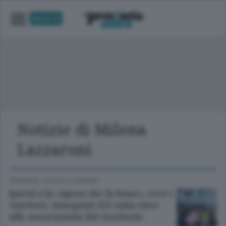
UNICA TV
Notizie di Milena
Lazzaroni
CRONACA
/
LECCO
E
SONDRIO
Iperal e la «spesa che fa bene», ecco i
vincitori. Assegnati 325 mila euro
alle associazioni del territorio